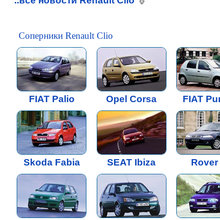
..все новости Renault Clio
Соперники Renault Clio
FIAT Palio
Opel Corsa
FIAT Pun
Skoda Fabia
SEAT Ibiza
Rover