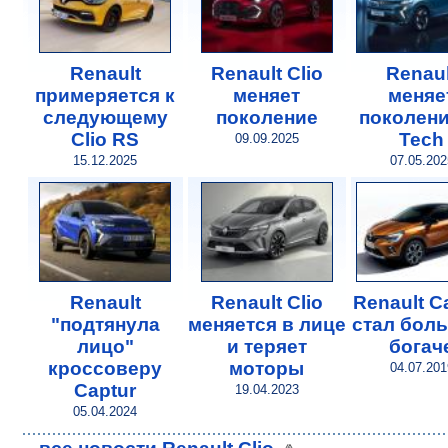
Renault
Renault Clio
Renaul
примеряется к
меняет
меняе
следующему
поколение
поколени
Clio RS
Tech
09.09.2025
15.12.2025
07.05.202
Renault
Renault Clio
Renault C
"подтянула
меняется в лице
стал бол
лицо"
и теряет
богач
кроссоверу
моторы
04.07.201
Captur
19.04.2023
05.04.2024