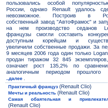
пользовались особой популярност
России, однако Renault удалось сде
невозможное. Построив в Ро
собственный завод "АвтоФрамос" и зап
на нем производство седанов Lo
французы смогли составить конкуре
доступным корейцам и существ
увеличили собственные продажи. За п
9 месяцев 2006 года один только Loga
продан тиражом 32 845 экземпляров,
означает рост 135,2% по сравнен
аналогичным периодом прошлого г
.
..далее
(Renault Clio)
Практичный француз
(Renault Clio)
Мечты и реальность
Самая обаятельная и привлекател
(Renault Clio)