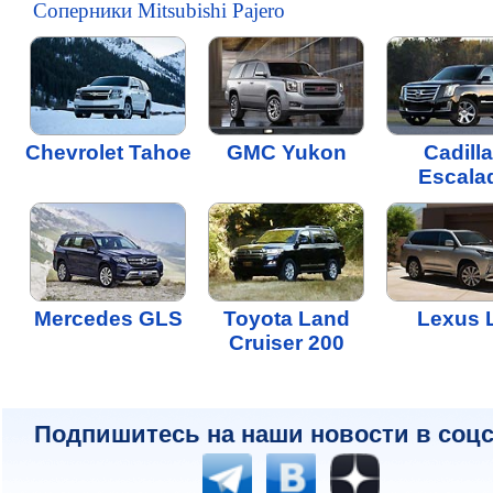
Соперники Mitsubishi Pajero
Chevrolet Tahoe
GMC Yukon
Cadill
Escala
Mercedes GLS
Toyota Land
Lexus 
Cruiser 200
Подпишитесь на наши новости в соцс