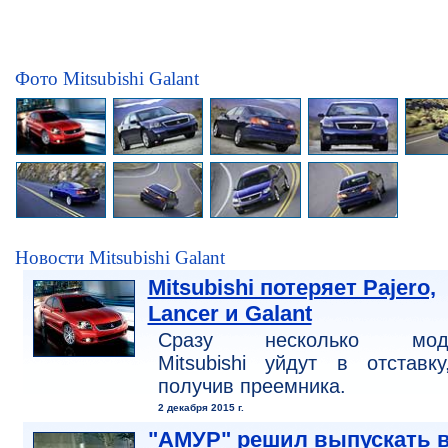
Фото Mitsubishi Galant
Новости Mitsubishi Galant
Mitsubishi потеряет Pajero,
Lancer и Galant
Сразу несколько мод
Mitsubishi уйдут в отставк
получив преемника.
2 декабря 2015 г.
"АМУР" решил выпускать 