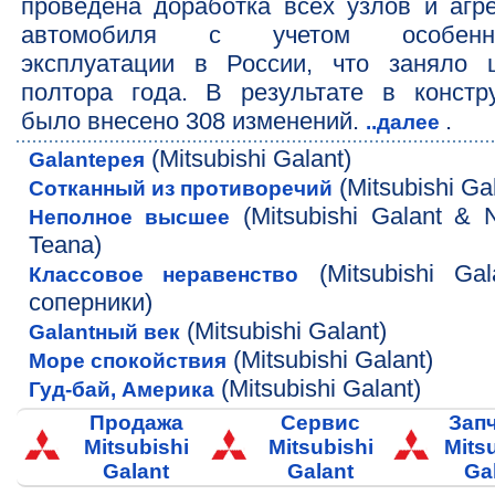
проведена доработка всех узлов и агре
автомобиля с учетом особенно
эксплуатации в России, что заняло 
полтора года. В результате в констр
было внесено 308 изменений.
.
..далее
(Mitsubishi Galant)
Galantерея
(Mitsubishi Ga
Сотканный из противоречий
(Mitsubishi Galant & 
Неполное высшее
Teana)
(Mitsubishi Gal
Классовое неравенство
соперники)
(Mitsubishi Galant)
Galantный век
(Mitsubishi Galant)
Море спокойствия
(Mitsubishi Galant)
Гуд-бай, Америка
Продажа
Сервис
Зап
Mitsubishi
Mitsubishi
Mits
Galant
Galant
Ga