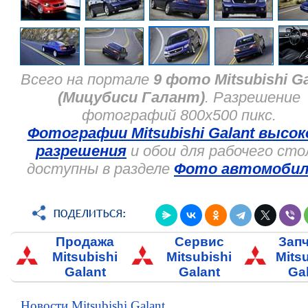
Всего на портале
9 фото Mitsubishi Ga
(Мицубиcи Галант)
. Разрешение
фотографий 800x500 пикс.
Фотографии Mitsubishi Galant высок
разрешения
и обои для рабочего сто
доступны в разделе
Фото автомобил
Продажа
Сервис
Зап
Mitsubishi
Mitsubishi
Mits
Galant
Galant
Ga
Новости Mitsubishi Galant