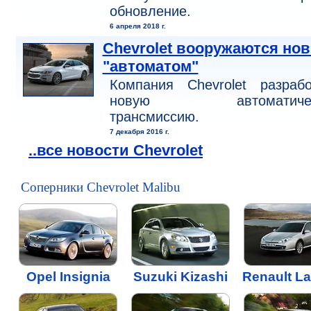
обновление.
6 апреля 2018 г.
Chevrolet вооружаются но
"автоматом"
Компания Chevrolet разрабо
новую автоматичес
трансмиссию.
7 декабря 2016 г.
..все новости Chevrolet
Соперники Chevrolet Malibu
Opel Insignia
Suzuki Kizashi
Renault L