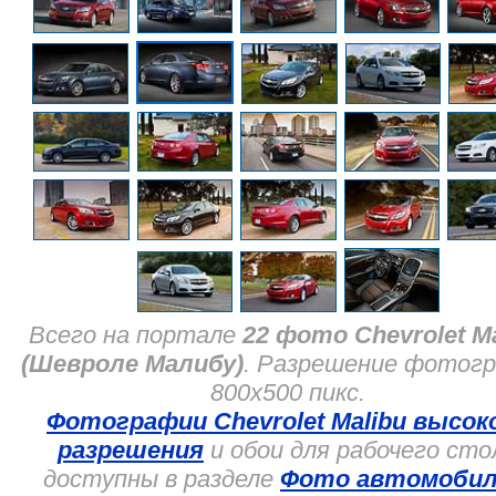
Всего на портале
22 фото Chevrolet M
(Шевроле Малибу)
. Разрешение фотог
800x500 пикс.
Фотографии Chevrolet Malibu высок
разрешения
и обои для рабочего сто
доступны в разделе
Фото автомобил