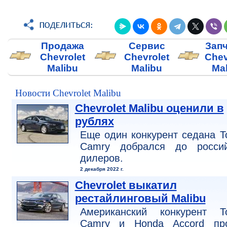
Продажа
Сервис
Зап
Chevrolet
Chevrolet
Chev
Malibu
Malibu
Ma
Новости Chevrolet Malibu
Chevrolet Malibu оценили в
рублях
Еще один конкурент седана T
Camry добрался до россий
дилеров.
2 декабря 2022 г.
Chevrolet выкатил
рестайлинговый Malibu
Американский конкурент To
Camry и Honda Accord пр