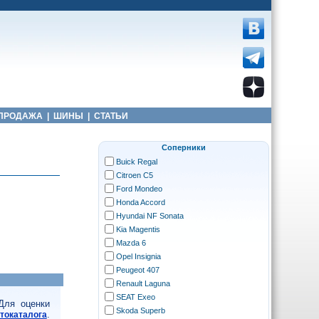
ПРОДАЖА
|
ШИНЫ
|
СТАТЬИ
Соперники
Buick Regal
Citroen C5
Ford Mondeo
Honda Accord
Hyundai NF Sonata
Kia Magentis
Mazda 6
Opel Insignia
Peugeot 407
Renault Laguna
SEAT Exeo
Для оценки
Skoda Superb
.
токаталога