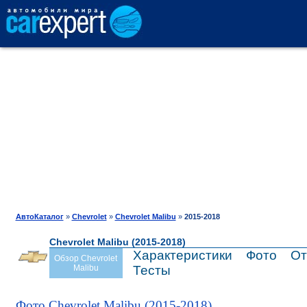
АВТОКАТАЛОГ
СРАВНЕНИЕ
ОТЗЫВЫ
ТЕСТ-ДРАЙВ
АвтоКаталог
»
Chevrolet
»
Chevrolet Malibu
»
2015-2018
Chevrolet Malibu (2015-2018)
ПРОДАЖА
Характеристики
Фото
От
Обзор Chevrolet
Malibu
Тесты
ШИНЫ
Фото Chevrolet Malibu (2015-2018)