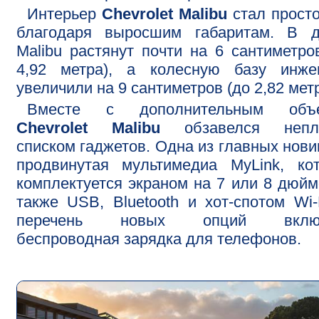
Интерьер
Chevrolet Malibu
стал прост
благодаря выросшим габаритам. В д
Malibu растянут почти на 6 сантиметро
4,92 метра), а колесную базу инже
увеличили на 9 сантиметров (до 2,82 метр
Вместе c дополнительным объ
Chevrolet Malibu
обзавелся непл
списком гаджетов. Одна из главных нови
продвинутая мультимедиа MyLink, ко
комплектуется экраном на 7 или 8 дюйм
также USB, Bluetooth и хот-спотом Wi-
перечень новых опций вклю
беспроводная зарядка для телефонов.