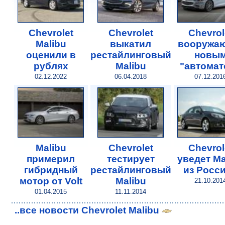
Chevrolet
Chevrolet
Chevrol
Malibu
выкатил
вооружа
оценили в
рестайлинговый
новы
рублях
Malibu
"автомат
02.12.2022
06.04.2018
07.12.201
Malibu
Chevrolet
Chevrol
примерил
тестирует
уведет Ma
гибридный
рестайлинговый
из Росс
мотор от Volt
Malibu
21.10.201
01.04.2015
11.11.2014
..все новости Chevrolet Malibu