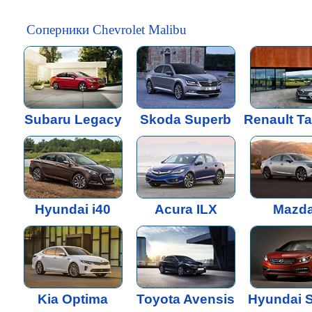
Соперники Chevrolet Malibu
Subaru Legacy
Skoda Superb
Renault T
Hyundai i40
Acura ILX
Mazda
Kia Optima
Toyota Avensis
Hyundai 