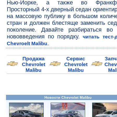
Нью-Йорке, а также во Франкфу
Просторный 4-х дверный седан ориенти
на массовую публику в большом колич
стран и должен блестяще заменить се
поколение. Давайте разбираться во 
нововведения по порядку.
читать тест-
.
Chevroelt Malibu
Продажа
Сервис
Запч
Chevrolet
Chevrolet
Chev
Malibu
Malibu
Mal
Новости Chevrolet Malibu