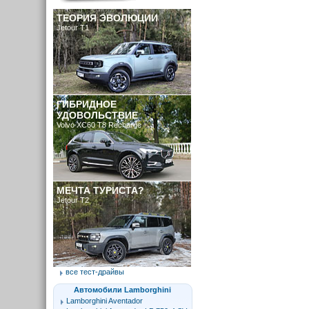
ТЕОРИЯ ЭВОЛЮЦИИ
Jetour T1
ГИБРИДНОЕ
УДОВОЛЬСТВИЕ
Volvo XC60 T8 Recharge
МЕЧТА ТУРИСТА?
Jetour T2
все тест-драйвы
Автомобили Lamborghini
Lamborghini Aventador