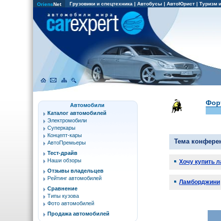
Грузовики и спецтехника
|
Автобусы
|
АвтоЮрист
|
Туризм 
Oriens
Net
Фор
Автомобили
Каталог автомобилей
Электромобили
Суперкары
Концепт-кары
Тема конфере
АвтоПремьеры
Тест-драйв
Наши обзоры
Хочу купить 
Отзывы владельцев
Рейтинг автомобилей
Ламборджини
Сравнение
Типы кузова
Фото автомобилей
Продажа автомобилей