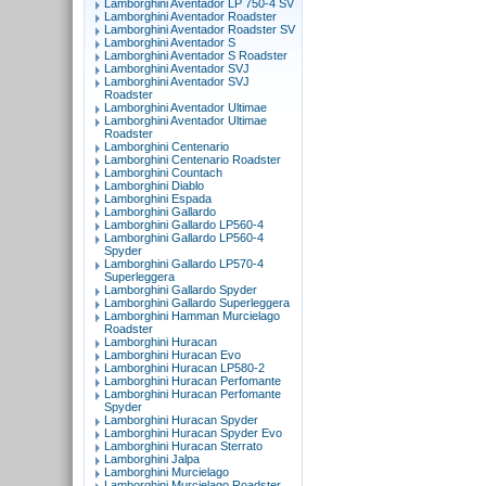
Lamborghini Aventador LP 750-4 SV
Lamborghini Aventador Roadster
Lamborghini Aventador Roadster SV
Lamborghini Aventador S
Lamborghini Aventador S Roadster
Lamborghini Aventador SVJ
Lamborghini Aventador SVJ
Roadster
Lamborghini Aventador Ultimae
Lamborghini Aventador Ultimae
Roadster
Lamborghini Centenario
Lamborghini Centenario Roadster
Lamborghini Countach
Lamborghini Diablo
Lamborghini Espada
Lamborghini Gallardo
Lamborghini Gallardo LP560-4
Lamborghini Gallardo LP560-4
Spyder
Lamborghini Gallardo LP570-4
Superleggera
Lamborghini Gallardo Spyder
Lamborghini Gallardo Superleggera
Lamborghini Hamman Murcielago
Roadster
Lamborghini Huracan
Lamborghini Huracan Evo
Lamborghini Huracan LP580-2
Lamborghini Huracan Perfomante
Lamborghini Huracan Perfomante
Spyder
Lamborghini Huracan Spyder
Lamborghini Huracan Spyder Evo
Lamborghini Huracan Sterrato
Lamborghini Jalpa
Lamborghini Murcielago
Lamborghini Murcielago Roadster