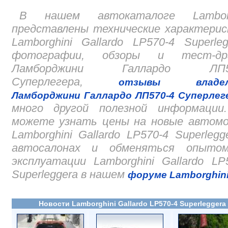
В нашем автокаталоге Lamborg
представлены технические характери
Lamborghini Gallardo LP570-4 Superleg
фотографии, обзоры и тест-др
Ламборджини Галлардо ЛП57
Суперлегера,
отзывы владел
Ламборджини Галлардо ЛП570-4 Суперлег
много другой полезной информации
можете узнать цены на новые автомо
Lamborghini Gallardo LP570-4 Superlegg
автосалонах и обменяться опыто
эксплуатации Lamborghini Gallardo LP
Superleggera в нашем
форуме Lamborghin
Новости Lamborghini Gallardo LP570-4 Superleggera