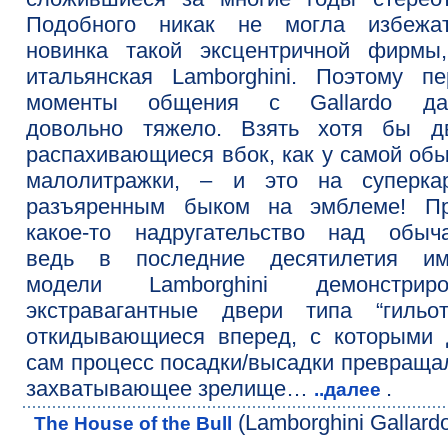
Подобного никак не могла избежа
новинка такой эксцентричной фирмы,
итальянская Lamborghini. Поэтому п
моменты общения с Gallardo да
довольно тяжело. Взять хотя бы дв
распахивающиеся вбок, как у самой об
малолитражки, – и это на суперка
разъяренным быком на эмблеме! Пр
какое-то надругательство над обыча
ведь в последние десятилетия им
модели Lamborghini демонстриро
экстравагантные двери типа “гильот
откидывающиеся вперед, с которыми 
сам процесс посадки/высадки превраща
захватывающее зрелище…
.
..далее
(Lamborghini Gallard
The House of the Bull