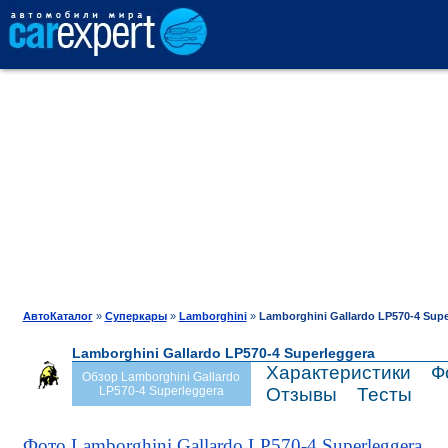
АВТОКАТАЛОГ
СРАВНЕНИЕ
ОТЗЫВЫ
ТЕСТ-ДРАЙВ
АвтоКаталог
»
Суперкары
»
Lamborghini
»
Lamborghini Gallardo LP570-4 Supe
Lamborghini Gallardo LP570-4 Superleggera
ПРОДАЖА
Характеристики
Ф
Обзор Lamborghini Gallardo
LP570-4 Superleggera
Отзывы
Тесты
ШИНЫ
Фото Lamborghini Gallardo LP570-4 Superleggera