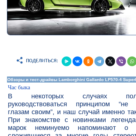
Обзоры и тест-драйвы Lamborghini Gallardo LP570-4 Super
Час быка
В некоторых случаях поле
руководствоваться принципом “не 
глазам своим”, и наш случай именно т
При знакомстве с новинками легенда
марок неминуемо напоминают о 
сложившиеся за многие годы стереот