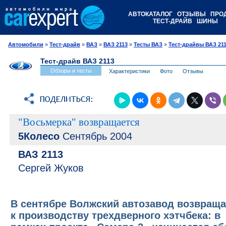
АВТОКАТАЛОГ
ОТЗЫВЫ
ПРО
ТЕСТ-ДРАЙВ
ШИНЫ
Автомобили
»
Тест-драйв
»
ВАЗ
»
ВАЗ 2113
»
Тесты ВАЗ
»
Тест-драйвы ВАЗ 21
Тест-драйв ВАЗ 2113
Обзоры и тесты
Характеристики
Фото
Отзывы
"Восьмерка" возвращается
5Колесо
Сентябрь 2004
ВАЗ 2113
Сергей Жуков
В сентябре Волжский автозавод возвраща
к производству трехдверного хэтчбека: в