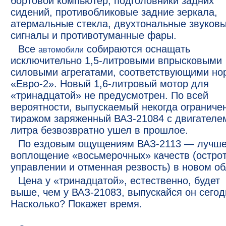
бортовой компьютер, подголовники задних
сидений, противобликовые задние зеркала,
атермальные стекла, двухтональные звуков
сигналы и противотуманные фары.
Все
собираются оснащать
автомобили
исключительно 1,5-литровыми впрысковыми
силовыми агрегатами, соответствующими н
«Евро-2». Новый 1,6-литровый мотор для
«тринадцатой» не предусмотрен. По всей
вероятности, выпускаемый некогда огранич
тиражом заряженный ВАЗ-21084 с двигателем
литра безвозвратно ушел в прошлое.
По ездовым ощущениям ВАЗ-2113 — лучш
воплощение «восьмерочных» качеств (острот
управлении и отменная резвость) в новом об
Цена у «тринадцатой», естественно, будет
выше, чем у ВАЗ-21083, выпускайся он сегод
Насколько? Покажет время.