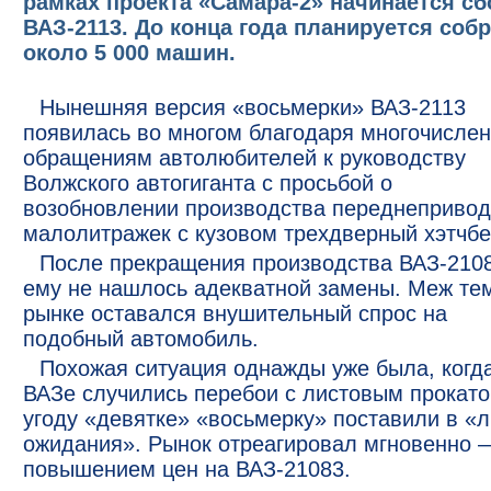
рамках проекта «Самара-2» начинается сб
ВАЗ-2113. До конца года планируется соб
около 5 000 машин.
Нынешняя версия «восьмерки» ВАЗ-2113
появилась во многом благодаря многочисле
обращениям автолюбителей к руководству
Волжского автогиганта с просьбой о
возобновлении производства переднеприво
малолитражек с кузовом трехдверный хэтчбе
После прекращения производства ВАЗ-210
ему не нашлось адекватной замены. Меж тем
рынке оставался внушительный спрос на
подобный автомобиль.
Похожая ситуация однажды уже была, когд
ВАЗе случились перебои с листовым прокато
угоду «девятке» «восьмерку» поставили в «л
ожидания». Рынок отреагировал мгновенно 
повышением цен на ВАЗ-21083.