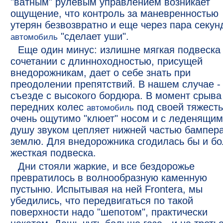
"ватным" рулевым управлением возникает
ощущение, что контроль за маневренностью
утерян безвозвратно и еще через пара секунд
"сделает уши".
автомобиль
Еще один минус: излишне мягкая подвеска
сочетании с длинноходностью, присущей
внедорожникам, дает о себе знать при
преодолении препятствий. В нашем случае -
съезде с высокого бордюра. В момент срыва
передних колес
под своей тяжест
автомобиль
очень ощутимо "клюет" носом и с леденящим
душу звуком цепляет нижней частью бампера
землю. Для внедорожника сгодилась бы и б
жесткая подвеска.
Дни стояли жаркие, и все бездорожье
превратилось в волнообразную каменную
пустыню. Испытывая на ней Frontera, мы
убедились, что передвигаться по такой
поверхности надо "шепотом", практически