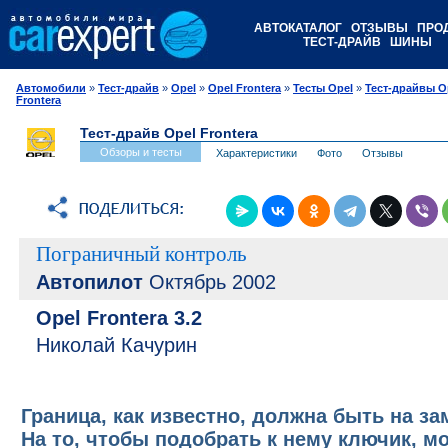
АВТОКАТАЛОГ
ОТЗЫВЫ
ПРО
ТЕСТ-ДРАЙВ
ШИНЫ
Автомобили
»
Тест-драйв
»
Opel
»
Opel Frontera
»
Тесты Opel
»
Тест-драйвы O
Frontera
Тест-драйв Opel Frontera
Обзоры и тесты
Характеристики
Фото
Отзывы
Пограничный контроль
Автопилот
Октябрь 2002
Opel Frontera 3.2
Николай Качурин
Граница, как известно, должна быть на за
На то, чтобы подобрать к нему ключик, мо