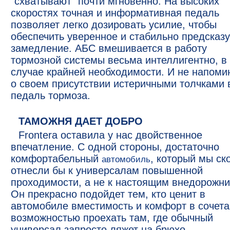
"схватывают" почти мгновенно. На высоких
скоростях точная и информативная педаль
позволяет легко дозировать усилие, чтобы
обеспечить уверенное и стабильно предсказ
замедление. АБС вмешивается в работу
тормозной системы весьма интеллигентно, в
случае крайней необходимости. И не напоми
о своем присутствии истеричными толчками 
педаль тормоза.
ТАМОЖНЯ ДАЕТ ДОБРО
Frontera оставила у нас двойственное
впечатление. С одной стороны, достаточно
комфортабельный
, который мы ск
автомобиль
отнесли бы к универсалам повышенной
проходимости, а не к настоящим внедорожни
Он прекрасно подойдет тем, кто ценит в
автомобиле вместимость и комфорт в сочета
возможностью проехать там, где обычный
универсал запросто ляжет на брюхо.