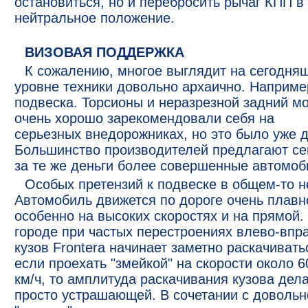
остановиться, но и перебросить рычаг КПП в
нейтральное положение.
ВИЗОВАЯ ПОДДЕРЖКА
К сожалению, многое выглядит на сегодня
уровне техники довольно архаично. Наприме
подвеска. Торсионы и неразрезной задний м
очень хорошо зарекомендовали себя на
серьезных внедорожниках, но это было уже 
Большинство производителей предлагают се
за те же деньги более совершенные автомоб
Особых претензий к подвеске в общем-то не
Автомобиль движется по дороге очень плавн
особенно на высоких скоростях и на прямой.
городе при частых перестроениях влево-впр
кузов Frontera начинает заметно раскачивать
если проехать "змейкой" на скорости около 6
км/ч, то амплитуда раскачивания кузова дел
просто устрашающей. В сочетании с довольн