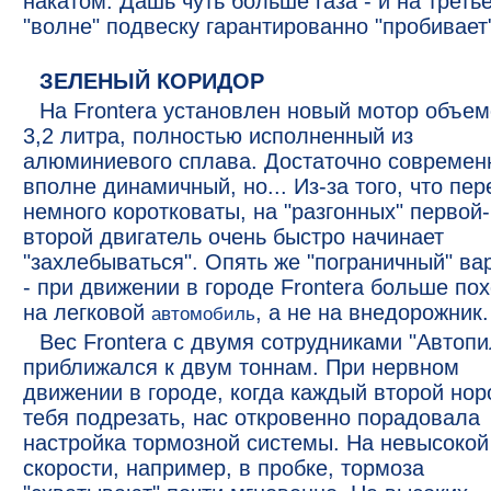
накатом. Дашь чуть больше газа - и на треть
"волне" подвеску гарантированно "пробивает
ЗЕЛЕНЫЙ КОРИДОР
На Frontera установлен новый мотор объе
3,2 литра, полностью исполненный из
алюминиевого сплава. Достаточно современ
вполне динамичный, но... Из-за того, что пе
немного коротковаты, на "разгонных" первой-
второй двигатель очень быстро начинает
"захлебываться". Опять же "пограничный" ва
- при движении в городе Frontera больше по
на легковой
, а не на внедорожник.
автомобиль
Вес Frontera с двумя сотрудниками "Автопи
приближался к двум тоннам. При нервном
движении в городе, когда каждый второй нор
тебя подрезать, нас откровенно порадовала
настройка тормозной системы. На невысокой
скорости, например, в пробке, тормоза