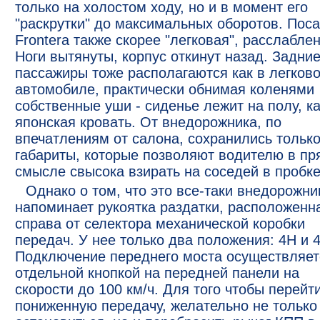
только на холостом ходу, но и в момент его
"раскрутки" до максимальных оборотов. Поса
Frontera также скорее "легковая", расслабле
Ноги вытянуты, корпус откинут назад. Задни
пассажиры тоже располагаются как в легков
автомобиле, практически обнимая коленями
собственные уши - сиденье лежит на полу, к
японская кровать. От внедорожника, по
впечатлениям от салона, сохранились тольк
габариты, которые позволяют водителю в п
смысле свысока взирать на соседей в пробке
Однако о том, что это все-таки внедорожни
напоминает рукоятка раздатки, расположенн
справа от селектора механической коробки
передач. У нее только два положения: 4H и 4
Подключение переднего моста осуществляет
отдельной кнопкой на передней панели на
скорости до 100 км/ч. Для того чтобы перейт
пониженную передачу, желательно не только