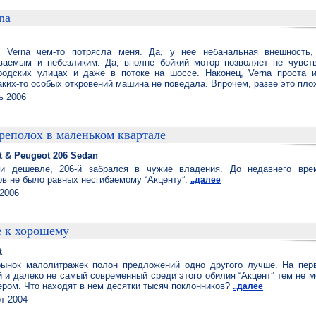
na
о Verna чем-то потрясла меня. Да, у нее небанальная внешность
ваемым и небезликим. Да, вполне бойкий мотор позволяет не чувст
одских улицах и даже в потоке на шоссе. Наконец, Verna проста и
аких-то особых откровений машина не поведала. Впрочем, разве это пл
ь 2006
реполох в маленьком квартале
t & Peugeot 206 Sedan
и дешевле, 206-й забрался в чужие владения. До недавнего вре
в не было равных несгибаемому “Акценту”.
..далее
2006
 к хорошему
t
ынок малолитражек полон предложений одно другого лучше. На перв
 и далеко не самый современный среди этого обилия “Акцент” тем не м
ером. Что находят в нем десятки тысяч поклонников?
..далее
т 2004