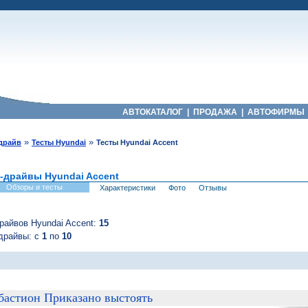
АВТОКАТАЛОГ
|
ПРОДАЖА
|
АВТОФИРМЫ
»
»
-драйв
Тесты Hyundai
Тесты Hyundai Accent
т-драйвы Hyundai Accent
Обзоры и тесты
Характеристики
Фото
Отзывы
райвов Hyundai Accent:
15
драйвы: с
1
по
10
бастион Приказано выстоять