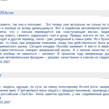
RNAсти
зовете, так она и поплывет... Это теперь уже актуально не только по 
о и вообще ко всему движущемуся. Вот и корейские автомобилестроит
erna, что с латыни переводится как «наступающая весна», види
од нового, свежего, радующего глаз и душу. Правда, кое-кто из тех, к
одит и другой перевод: verna – раб, рожденный в семье раба. Но к Нyun
ие, то лишь при рождении компании, когда она действительно была 
ериканского рынка. Сегодня концерн Hyundai занимает 6 место в мир
самостоятельно покорил американский рынок. А о низком качестве 
ше вообще не заикаться – засмеют. В прошлом году американцы да
ным автомобильным брэндом» – дешево, качественно и совсем не серди
03.2007
г
 — модель, идущая, по сути, на смену популярному Accent (хотя, напр
ежнее имя). У автомобиля мало общего с предшественником, производст
 российском «ТагАЗе». Verna заметно крупнее, у нее современный диз
е
03.2007