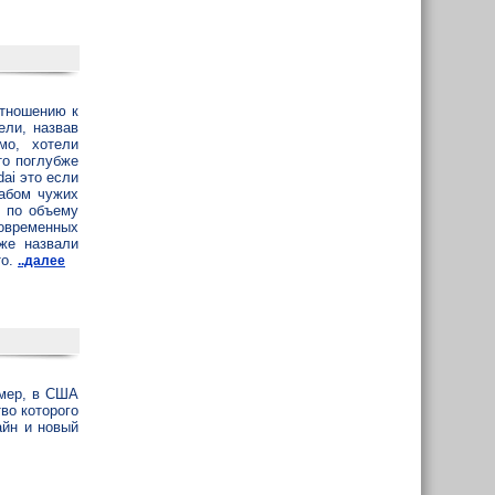
отношению к
ели, назвав
мо, хотели
то поглубже
dai это если
рабом чужих
е по объему
современных
же назвали
то.
..далее
имер, в США
во которого
айн и новый