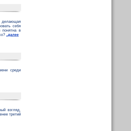
, делающая
вовать себя
 понятна в
охо?
..далее
мени среди
ый взгляд,
енее третий