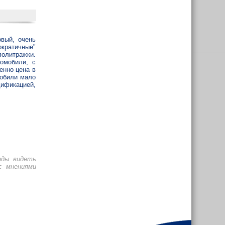
овый, очень
ократичные"
лолитражки.
омобили, с
енно цена в
мобили мало
дификацией,
ады видеть
с мнениями