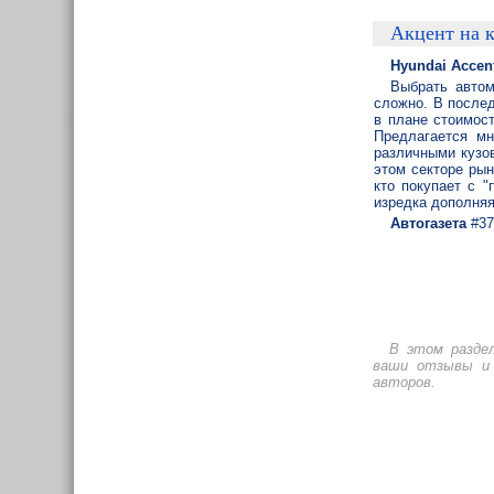
Акцент на к
Hyundai Accen
Выбрать автом
сложно. В после
в плане стоимос
Предлагается мн
различными кузов
этом секторе рын
кто покупает с 
изредка дополняя
Автогазета
#37
В этом разде
ваши отзывы и 
авторов.