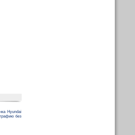
нка Hyundai
ографию без