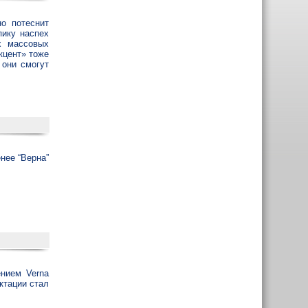
но потеснит
пику наспех
х массовых
кцент» тоже
 они смогут
нее “Верна”
ением Verna
ктации стал