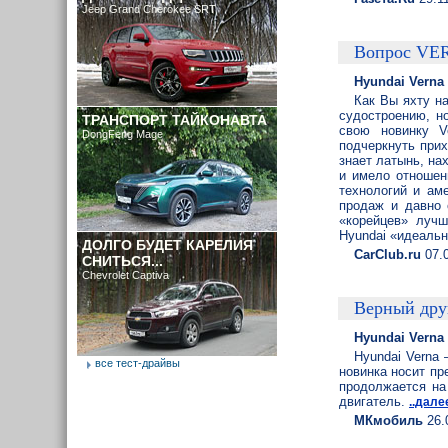
Jeep Grand Cherokee SRT
Вопрос VE
Hyundai Verna
Как Вы яхту на
судостроению, н
ТРАНСПОРТ ТАЙКОНАВТА
свою новинку V
DongFeng Mage
подчеркнуть прих
знает латынь, нах
и имело отношен
технологий и ам
продаж и давно 
«корейцев» луч
Hyundai «идеаль
ДОЛГО БУДЕТ КАРЕЛИЯ
CarClub.ru
07.
СНИТЬСЯ...
Chevrolet Captiva
Верный дру
Hyundai Verna
Hyundai Verna
все тест-драйвы
новинка носит пр
продолжается на
двигатель.
..дале
МКмобиль
26.