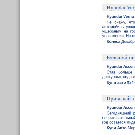
Hyundai Ver
Hyundai Verna
Не скажу, чт
автомобиль узна
ущербным на гор
управлении. Но к
Колеса
Декабр
Большой пе
Hyundai Accen
Став больше 
доступных седано
Купи авто
#24-
Привыкайте
Hyundai Accen
Сегодняшний р
непритязательный
год остается лид
Купи Авто
Мар