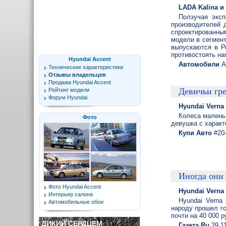
LADA Kalina и
Ползучая эксп
производителей 
спроектированн
модели в сегмент
выпускаются в Р
противостоять на
Hyundai Accent
Автомобили
А
Технические характеристики
Отзывы владельцев
Продажа Hyundai Accent
Девичьи гр
Рейтинг модели
Форум Hyundai
Hyundai Verna
Колеса маленьк
Фото
девушка с харак
Купи Авто
#20
Иногда они
Фото Hyundai Accent
Hyundai Verna
Интерьер салона
Hyundai Verna
Автомобильные обои
народу прошел го
почти на 40 000 
ДИКИЙ СЕРДЦЕМ
Газета.Ru
29.1