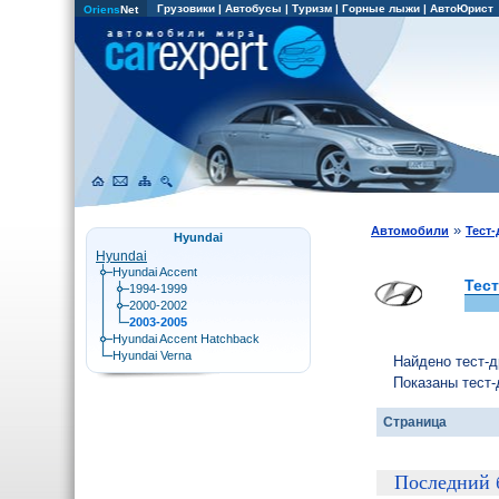
Грузовики
|
Автобусы
|
Туризм
|
Горные лыжи
|
АвтоЮрист
Oriens
Net
»
Автомобили
Тест
Hyundai
Hyundai
Hyundai Accent
Тес
1994-1999
2000-2002
2003-2005
Hyundai Accent Hatchback
Hyundai Verna
Найдено тест-д
Показаны тест-
Страница
Последний 