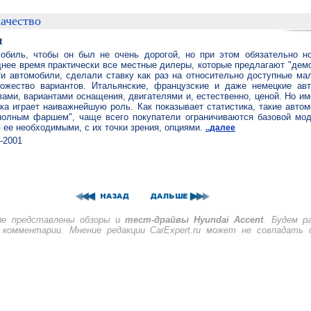
ачество
t
обиль, чтобы он был не очень дорогой, но при этом обязательно н
днее время практически все местные дилеры, которые предлагают "дем
ти автомобили, сделали ставку как раз на относительно доступные ма
ожество вариантов. Итальянские, французские и даже немецкие авт
ами, вариантами оснащения, двигателями и, естественно, ценой. Но им
ка играет наиважнейшую роль. Как показывает статистика, такие авто
"полным фаршем", чаще всего покупатели ограничиваются базовой мо
 ее необходимыми, с их точки зрения, опциями.
..далее
-2001
ле представлены обзоры и
тест-драйвы Hyundai Accent
. Будем р
комментарии. Мнение редакции CarExpert.ru может не совпадать 