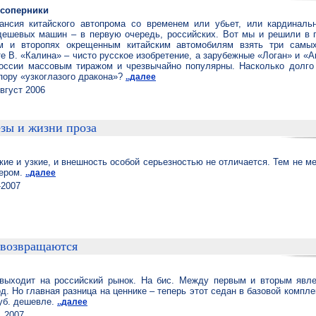
 соперники
ансия китайского автопрома со временем или убьет, или кардиналь
дешевых машин – в первую очередь, российских. Вот мы и решили в 
ым и второпях окрещенным китайским автомобилям взять три самы
е В. «Калина» – чисто русское изобретение, а зарубежные «Логан» и «А
оссии массовым тиражом и чрезвычайно популярны. Насколько долго
пору «узкоглазого дракона»?
..далее
вгуст 2006
езы и жизни проза
ие и узкие, и внешность особой серьезностью не отличается. Тем не ме
тером.
..далее
-2007
 возвращаются
 выходит на российский рынок. На бис. Между первым и вторым явл
д. Но главная разница на ценнике – теперь этот седан в базовой компле
руб. дешевле.
..далее
1.2007