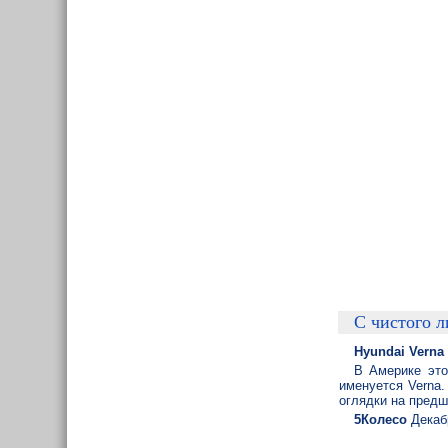
С чистого л
Hyundai Verna
В Америке это
именуется Verna
оглядки на пред
5Колесо
Декаб