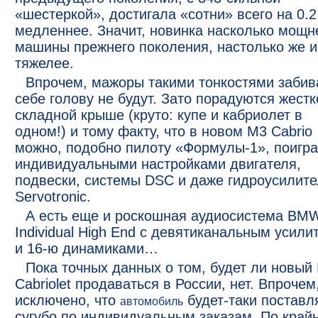
«шестеркой», достигала «сотни» всего на 0.2
медленнее. Значит, новинка насколько мощн
машины прежнего поколения, настолько же и
тяжелее.
Впрочем, мажоры такими тонкостями забив
себе голову не будут. Зато порадуются жестк
складной крыше (круто: купе и кабриолет в
одном!) и тому факту, что в новом M3 Cabrio
можно, подобно пилоту «Формулы-1», поигра
индивидуальными настройками двигателя,
подвески, системы DSC и даже гидроусилит
Servotronic.
А есть еще и роскошная аудиосистема BM
Individual High End с девятиканальным усили
и 16-ю динамиками…
Пока точных данных о том, будет ли новый
Cabriolet продаваться в России, нет. Впрочем
исключено, что
будет-таки поставл
автомобиль
сугубо по индивидуальным заказам. По край