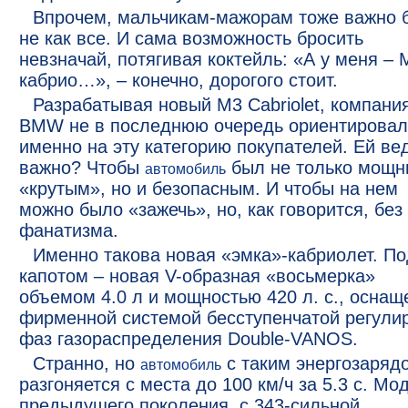
Впрочем, мальчикам-мажорам тоже важно 
не как все. И сама возможность бросить
невзначай, потягивая коктейль: «А у меня – 
кабрио…», – конечно, дорогого стоит.
Разрабатывая новый M3 Cabriolet, компани
BMW не в последнюю очередь ориентировал
именно на эту категорию покупателей. Ей ве
важно? Чтобы
был не только мощн
автомобиль
«крутым», но и безопасным. И чтобы на нем
можно было «зажечь», но, как говорится, без
фанатизма.
Именно такова новая «эмка»-кабриолет. По
капотом – новая V-образная «восьмерка»
объемом 4.0 л и мощностью 420 л. с., оснащ
фирменной системой бесступенчатой регули
фаз газораспределения Double-VANOS.
Странно, но
с таким энергозаряд
автомобиль
разгоняется с места до 100 км/ч за 5.3 с. Мо
предыдущего поколения, с 343-сильной