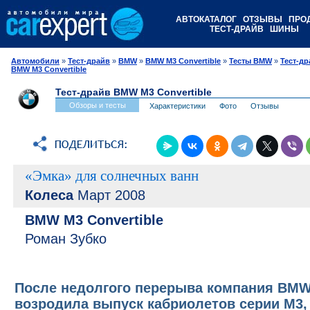
АВТОКАТАЛОГ
ОТЗЫВЫ
ПРО
ТЕСТ-ДРАЙВ
ШИНЫ
Автомобили
»
Тест-драйв
»
BMW
»
BMW M3 Convertible
»
Тесты BMW
»
Тест-д
BMW M3 Convertible
Тест-драйв BMW M3 Convertible
Обзоры и тесты
Характеристики
Фото
Отзывы
«Эмка» для солнечных ванн
Колеса
Март 2008
BMW M3 Convertible
Роман Зубко
После недолгого перерыва компания BM
возродила выпуск кабриолетов серии М3,