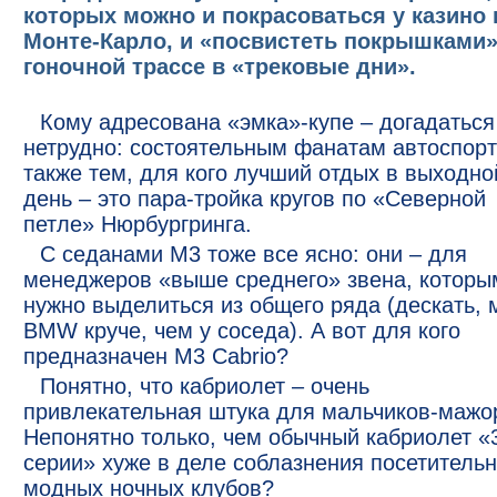
которых можно и покрасоваться у казино 
Монте-Карло, и «посвистеть покрышками»
гоночной трассе в «трековые дни».
Кому адресована «эмка»-купе – догадаться
нетрудно: состоятельным фанатам автоспорт
также тем, для кого лучший отдых в выходно
день – это пара-тройка кругов по «Северной
петле» Нюрбургринга.
С седанами М3 тоже все ясно: они – для
менеджеров «выше среднего» звена, которы
нужно выделиться из общего ряда (дескать, 
BMW круче, чем у соседа). А вот для кого
предназначен M3 Cabrio?
Понятно, что кабриолет – очень
привлекательная штука для мальчиков-мажо
Непонятно только, чем обычный кабриолет «
серии» хуже в деле соблазнения посетитель
модных ночных клубов?