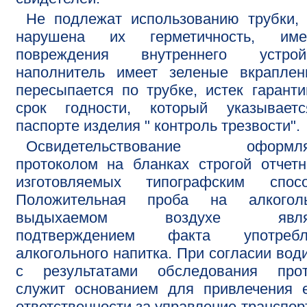
Не подлежат использованию трубки,
нарушена их герметичность, име
повреждения внутреннего устройс
наполнитель имеет зеленые вкраплен
пересыпается по трубке, истек гарант
срок годности, который указывает
паспорте изделия " контроль трезвости".
Освидетельствование оформля
протоколом на бланках строгой отчетн
изготовляемых типографским спосо
Положительная проба на алкого
выдыхаемом воздухе являе
подтверждением факта употребл
алкогольного напитка. При согласии вод
с результатами обследования прот
служит основанием для привлечения 
ответственности за управление транспо