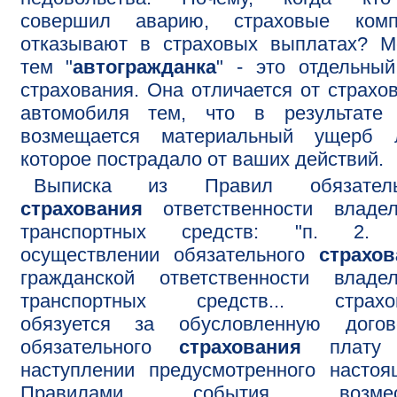
совершил аварию, страховые комп
отказывают в страховых выплатах? М
тем "
автогражданка
" - это отдельны
страхования. Она отличается от страхо
автомобиля тем, что в результате
возмещается материальный ущерб л
которое пострадало от ваших действий.
Выписка из Правил обязатель
страхования
ответственности владел
транспортных средств: "п. 2.
осуществлении обязательного
страхов
гражданской ответственности владел
транспортных средств... страхо
обязуется за обусловленную догов
обязательного
страхования
плату 
наступлении предусмотренного насто
Правилами события возмест