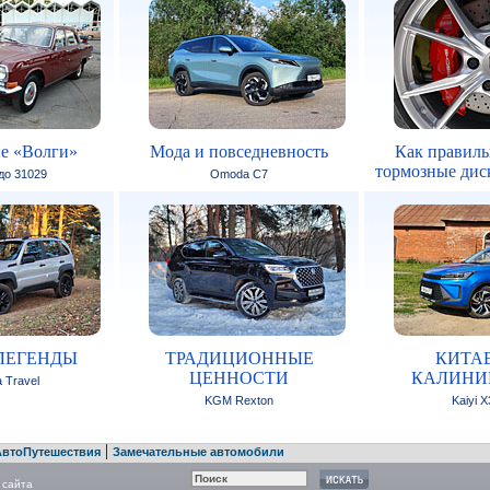
е «Волги»
Мода и повседневность
Как правиль
тормозные дис
 до 31029
Omoda C7
ЛЕГЕНДЫ
ТРАДИЦИОННЫЕ
КИТАЕ
ЦЕННОСТИ
КАЛИНИ
 Travel
KGM Rexton
Kaiyi X
|
АвтоПутешествия
Замечательные автомобили
 сайта