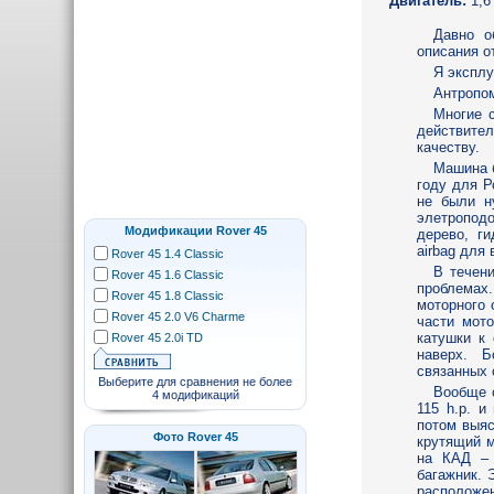
Двигатель:
1,6
Давно о
описания о
Я эксплу
Антропом
Многие с
действите
качеству.
Машина б
году для Р
не были н
элетропод
Модификации Rover 45
дерево, г
airbag для
Rover 45 1.4 Classic
В течени
Rover 45 1.6 Classic
проблемах
Rover 45 1.8 Classic
моторного 
Rover 45 2.0 V6 Charme
части мото
катушки к
Rover 45 2.0i TD
наверх. Б
связанных 
Выберите для сравнения не более
Вообще с
4 модификаций
115 h.p. и
потом выяс
Фото Rover 45
крутящий м
на КАД – 
багажник. 
расположе