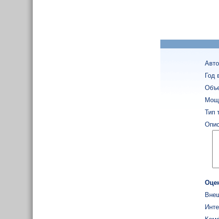
Авто
Год 
Объе
Мощн
Тип 
Опис
Оце
Внеш
Инте