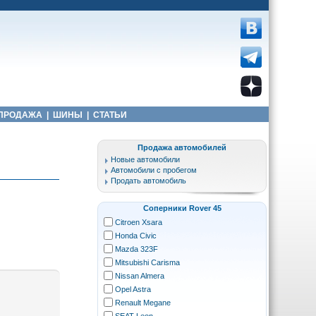
ПРОДАЖА
|
ШИНЫ
|
СТАТЬИ
Продажа автомобилей
Новые автомобили
Автомобили с пробегом
Продать автомобиль
Соперники Rover 45
Citroen Xsara
Honda Civic
Mazda 323F
Mitsubishi Carisma
Nissan Almera
Opel Astra
Renault Megane