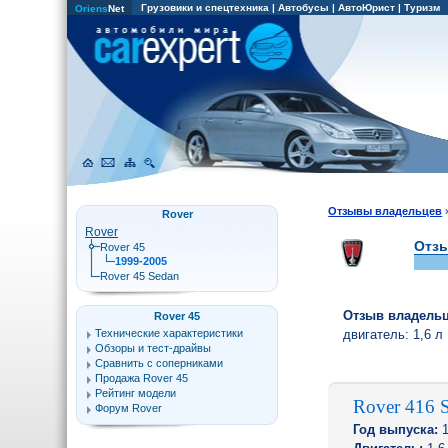
Грузовики и спецтехника
|
Автобусы
|
АвтоЮрист
|
Туризм
Oriens
Net
Отзывы владельцев
Rover
Rover
Отзы
Rover 45
1999-2005
Rover 45 Sedan
Отзыв владель
Rover 45
Технические характеристики
двигатель:
1,6 л
Обзоры и тест-драйвы
Сравнить с соперниками
Продажа Rover 45
Рейтинг модели
Rover 416 S
Форум Rover
Год выпуска:
1