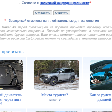
Согласие с
:
*
Политикой конфиденциальности
*
- Звездочкой отмечены поля, обязательные для заполнения
Rover 45
перед публикацией на портале проходят проверку адми
ов максимально сохранена. Просьба не употреблять в отзывах н
скорблять других авторов. Ваш отзыв поможет нашим читателям оце
Мнение редакции CarExpert.ru может не совпадать с мнениями авторов
 прочитать:
й двигатель.
Мечта туриста?
Как за рулем
т через пять
дальней
Jetour T2
т?