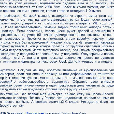
алась по углу наклона, водительское сидение еще и по высоте. Но
колько отличается от Civic 2000. Чуть более высокий момент, очень ж
же при сношенном сцеплении, кстати которое отходило 110 тысяч.
о проблемах. На моей машине выходили из строя: лампы стоп сигн
епления, на 6,5 году начали отваливаться ручки. Вода после зимней
 замки задних дверей и не позволяла их открыть/закрыть. WD и др. ср
ли. Из-за несвоевременной замены задних тормозных колодок потек 
 цилиндр. Если проблемы, касающиеся ручек дверей и зажигания 
еприятностью, то умерший ночью цилиндр сцепления, заставил меня п
в невесомости. Прокачка не помогала, сняли коробку, корзину, про
ли диск – все без повреждений, никаких казалось бы видимых поврежд
ффект нулевой. В конце концов полезли по трубкам сцепления искать 
амом недосягаемом месте моторного отсека, под блоком предохраните
находится у передней колесной арки, у водителя. Откупорили и пораз
вообще нету! А клапана для прокачки сцепления просто не существ
к топливного фильтра на некоторых Opel. Долили жидкости и педаль
окупателю. Покупая машину, обратите внимание на буксировочные уш
бампером, если они сильно сплющены или деформированы, тащите ав
верки геометрии кузова, может статься что машина побывала в серь
роверяйте работоспособность сцепления. Обратите свое вниман
дверных ручек, иначе можно в один прекрасный день мерзнуть за пре
о и думать как же приделать оторвавшуюся ручку на место.
печатление. Это первая моя иномарка, сейчас езжу на Honda Accord 
омнится навсегда. Честно, у Ровера есть недостатки, но если за ними с
ет просто не быть. А вообще отличный С класс. Никогда не было же
бросить вот так.
416 Si оставил:
из города Санкт-Петербург
Владислав