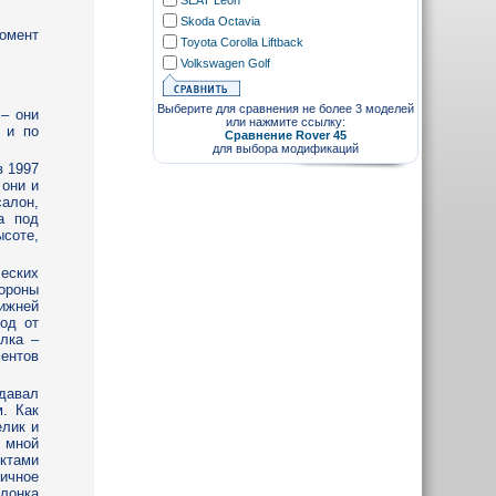
SEAT Leon
Skoda Octavia
омент
Toyota Corolla Liftback
Volkswagen Golf
Выберите для сравнения не более 3 моделей
 – они
или нажмите ссылку:
 и по
Сравнение Rover 45
для выбора модификаций
в 1997
 они и
алон,
а под
соте,
ческих
ороны
нижней
вод от
лка –
ентов
ыдавал
м. Как
елик и
я мной
ктами
тичное
лонка