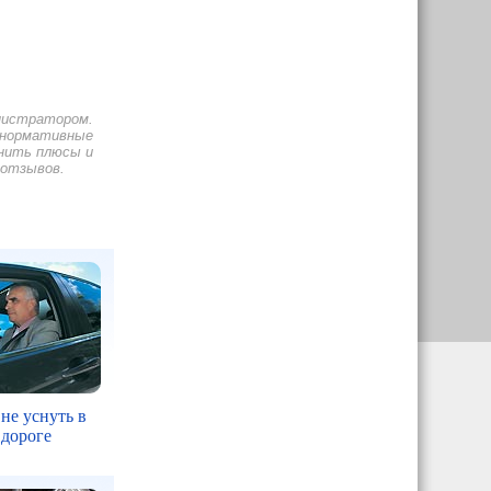
нистратором.
енормативные
нить плюсы и
 отзывов.
 не уснуть в
 дороге