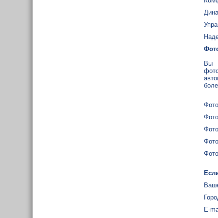
Ком
Дина
Упра
Наде
Фот
Вы 
фото
авто
боле
Фото
Фото
Фото
Фото
Фото
Если
Ваше
Горо
E-ma