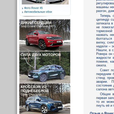
регулиров
машины нес
Фото Rover 45
разгон, да
Автомобильные обои
Теперь 
цилиндр сц
ДИКИЙ СЕРДЦЕМ
затекала в
Jeep Grand Cherokee SRT
не помога
тормозной
назвать н
болтаться 
вилку, сня
надели – э
Нашли, в с
Ровера он 
СИЛА ДВУХ МОТОРОВ
жидкости 
Geely EX5 EM-i
помине, ка
ожила.
Совет п
передним 
стенд про
аварии. П
состояние 
КРОССВЭН ИЗ
салона авт
ПОДНЕБЕСНОЙ
Общее в
Geely Okavango
первая зап
то их мож
пнуть её и 
Отзыв o Rover 