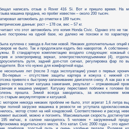
бещал написать отзыв о Rover 416 Si. Вот и пришло время. На м
тзыва машина продана, но пробег известен – около 200 тысяч.
атировал автомобиль до отметки в 189 тысяч.
етрические данные: рост – 178 см, вес – 57 кг.
читают что этот автомобиль это копия Honda Civic. Однако это не так
льно построены на одной базе, но далеко не похожи и по характеру
ыла куплена с завода в Англии новой. Никаких дополнительных опций 
оверов не было. Так и продолжали ездить без наворотов. А собственно
ужны. В стандартную комплектацию входило следующее: кожаный с
огрев и электропривод зеркал, электростеклоподъемники (4), отделк
идроусилитель руля, задний доп-стоп сигнал, регулировка фар по вы
 водителя. Все что нужно для комфортной езды.
е нескольких лет (после 3 года эксплуатации) узнал о первых хрони
. Во-первых – отсутствие защиты картера и кожуха с нижней ст
отсека привело к быстрому запачкиванию двигателя снизу. А как раз в 
рного отсека стоит катушка зажигания, результат – отржавевший про
 свечам и машина умирает. Катушку переставил поближе к головке бо
олезнь прошла. Зимой всегда заводилась, за исключением мом
со старым аккумулятором и катушкой.
 мотором никогда никаких проблем не было, этот агрегат 1,6 литра в
 при полной загрузке машинка в резвости не уступала одноклассника
нилось, мотор стоял на ней хондовский. Соответственно и расход нев
омент высокий, можно и погонять. Максимальная скорость достигнута
195 км/час, в салоне находилось 5 человек + загруженный проду
Эргономика водительского места. Кто катал Civic 2000 года – это иден
ние приборов, толстый руль и очень удобные педали. Рулевая ко