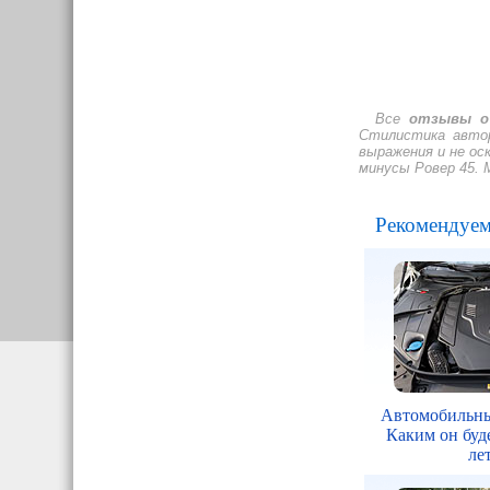
Все
отзывы о 
Стилистика автор
выражения и не о
минусы Ровер 45. 
Рекомендуем
Автомобильны
Каким он буде
ле