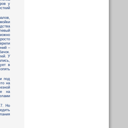
ров у
есткий
алов,
 мойки
едства
левый
можно
росто
верили
ений –
бачок.
лей. У
ились,
ует в
 опять
и под
то на
езной
ие на
делами
7. Но
ледить
лания