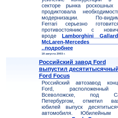
секторе рынка роскошных 
продиктовала необходимос
модернизации. По-видим
Ferrari серьезно готовит
противостоянию с нович
вроде
Lamborghini Gallar
McLaren-Mercedes 
..подробнее
18 августа 2003 г.
Российский завод Ford
выпустил десятитысячны
Ford Focus
Российский автозавод конц
Ford, расположенный
Всеволожске, под Са
Петербургом, отметил ва
юбилей выпуск десятитысяч
автомобиля. Юбилейным 