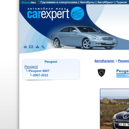
Грузовики и спецтехника
|
Автобусы
|
АвтоЮрист
|
Туризм
Oriens
Net
АвтоКаталог
»
Peugeo
Peugeot
Peugeot
Peuge
Peugeot 4007
2007-2012
О