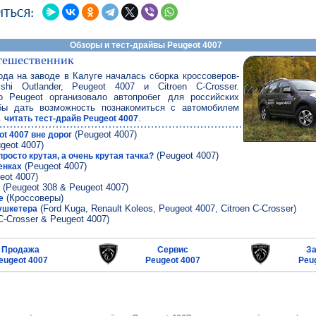
Обзоры и тест-драйвы Peugeot 4007
тешественник
ода на заводе в Калуге началась сборка кроссоверов-
ishi Outlander, Peugeot 4007 и Citroen C-Crosser.
о Peugeot организовало автопробег для российских
бы дать возможность познакомиться с автомобилем
.
.
читать тест-драйв Peugeot 4007
(Peugeot 4007)
t 4007 вне дорог
geot 4007)
(Peugeot 4007)
 просто крутая, а очень крутая тачка?
(Peugeot 4007)
енках
eot 4007)
(Peugeot 308 & Peugeot 4007)
(Кроссоверы)
е
(Ford Kuga, Renault Koleos, Peugeot 4007, Citroen C-Crosser)
мушкетера
С-Crosser & Peugeot 4007)
Продажа
Сервис
За
eugeot 4007
Peugeot 4007
Peu