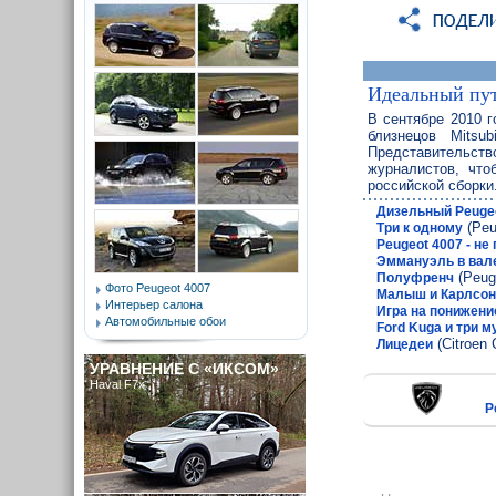
Идеальный пу
В сентябре 2010 г
близнецов Mitsub
Представительств
журналистов, что
российской сборки
Дизельный Peugeo
(Peu
Три к одному
Peugeot 4007 - не
Эммануэль в вал
(Peug
Полуфренч
Фото Peugeot 4007
Малыш и Карлсон
Интерьер салона
Игра на понижени
Автомобильные обои
Ford Kuga и три 
(Citroen 
Лицедеи
УРАВНЕНИЕ С «ИКСОМ»
Haval F7x
P