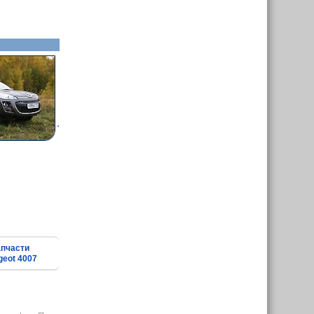
пчасти
geot 4007