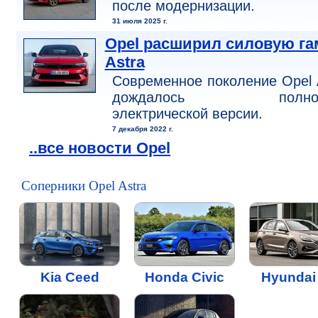
после модернизации.
31 июля 2025 г.
Opel расширил силовую га
Astra
Современное поколение Opel 
дождалось полнос
электрической версии.
7 декабря 2022 г.
..все новости Opel
Соперники Opel Astra
Kia Ceed
Honda Civic
Hyundai 