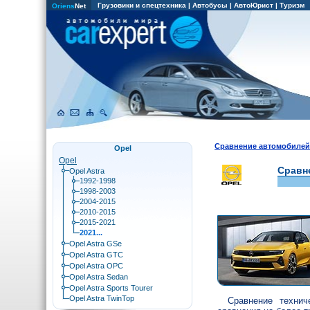
Грузовики и спецтехника
|
Автобусы
|
АвтоЮрист
|
Туризм
Oriens
Net
Сравнение автомобиле
Opel
Opel
Сравне
Opel Astra
1992-1998
1998-2003
2004-2015
2010-2015
2015-2021
2021...
Opel Astra GSe
Opel Astra GTC
Opel Astra OPC
Opel Astra Sedan
Opel Astra Sports Tourer
Opel Astra TwinTop
Сравнение технич