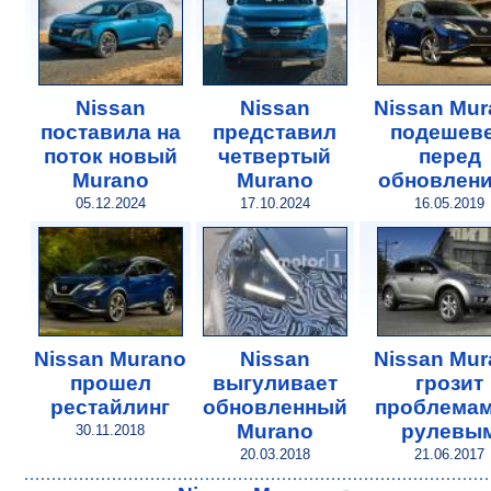
Nissan
Nissan
Nissan Mur
поставила на
представил
подешев
поток новый
четвертый
перед
Murano
Murano
обновлен
05.12.2024
17.10.2024
16.05.2019
Nissan Murano
Nissan
Nissan Mur
прошел
выгуливает
грозит
рестайлинг
обновленный
проблемам
Murano
рулевы
30.11.2018
20.03.2018
21.06.2017