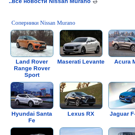
..все новости Nissan Murano
Соперники Nissan Murano
Land Rover
Maserati Levante
Acura 
Range Rover
Sport
Hyundai Santa
Lexus RX
Jaguar F
Fe