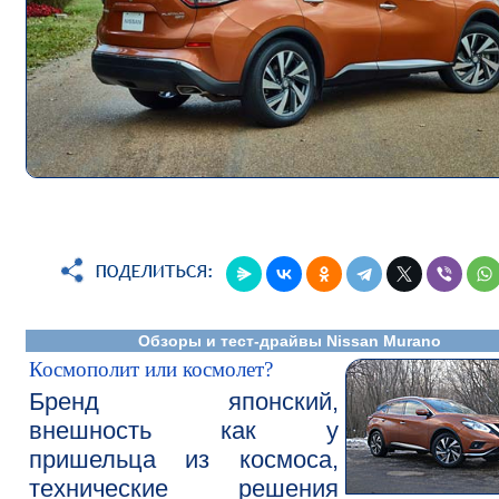
Обзоры и тест-драйвы Nissan Murano
Космополит или космолет?
Бренд японский,
внешность как у
пришельца из космоса,
технические решения