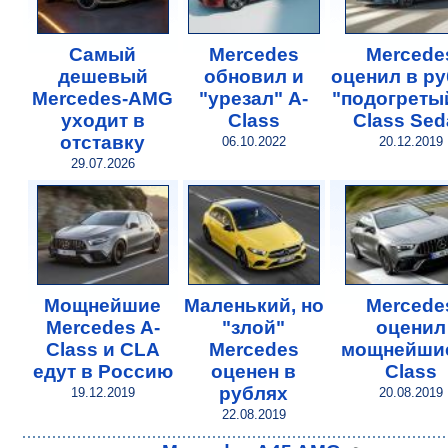
Самый
Mercedes
Mercede
дешевый
обновил и
оценил в р
Mercedes-AMG
"урезал" A-
"подогретый
уходит в
Class
Class Sed
отставку
06.10.2022
20.12.2019
29.07.2026
Мощнейшие
Маленький, но
Mercede
Mercedes A-
"злой"
оценил
Class и CLA
Mercedes
мощнейшие
едут в Россию
оценен в
Class
рублях
19.12.2019
20.08.2019
22.08.2019