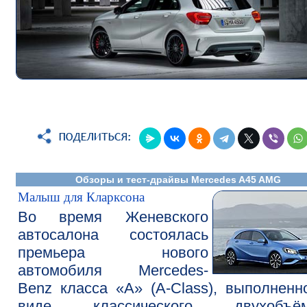
Обзоры и тест-драйвы Mercedes A45 AMG
Малыш для Кларксона
Во время Женевского
автосалона состоялась
премьера нового
автомобиля Mercedes-
Benz класса «А» (A-Class), выполненн
виде классического двухобъём