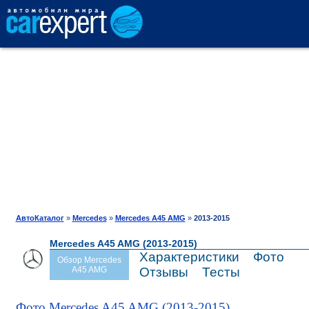
АВТОКАТАЛОГ
СРАВНЕНИЕ
ОТЗЫВЫ
ТЕСТ-ДРАЙВ
АвтоКаталог
»
Mercedes
»
Mercedes A45 AMG
»
2013-2015
Mercedes A45 AMG (2013-2015)
ПРОДАЖА
Характеристики
Фото
Обзор Mercedes
A45 AMG
Отзывы
Тесты
ШИНЫ
Фото Mercedes A45 AMG (2013-2015)