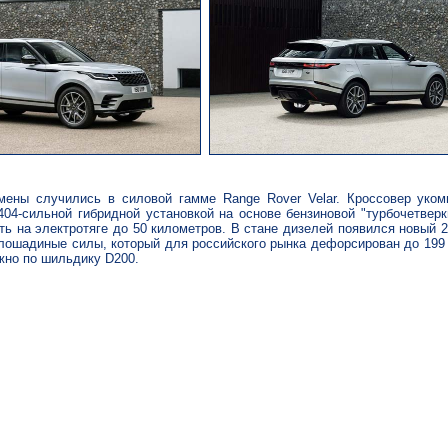
мены случились в силовой гамме Range Rover Velar. Кроссовер уком
04-сильной гибридной установкой на основе бензиновой "турбочетверк
ть на электротяге до 50 километров. В стане дизелей появился новый 2
ошадиные силы, который для российского рынка дефорсирован до 199 
жно по шильдику D200.