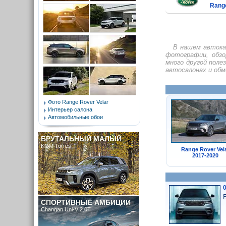
Range
В нашем автока
фотографии, обз
много другой поле
автосалонах и обм
Фото Range Rover Velar
Интерьер салона
Автомобильные обои
БРУТАЛЬНЫЙ МАЛЫЙ
KGM Torres
Range Rover Vel
2017-2020
СПОРТИВНЫЕ АМБИЦИИ
Changan Uni-V 2.0T