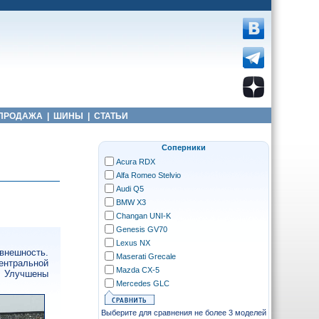
ПРОДАЖА
|
ШИНЫ
|
СТАТЬИ
Соперники
Acura RDX
Alfa Romeo Stelvio
Audi Q5
BMW X3
Changan UNI-K
Genesis GV70
Lexus NX
 внешность.
Maserati Grecale
центральной
Mazda CX-5
. Улучшены
Mercedes GLC
Выберите для сравнения не более 3 моделей