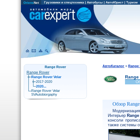
Грузовики и спецтехника
|
Автобусы
|
АвтоЮрист
|
Туризм
Oriens
Net
АвтоКаталог
»
Range 
Range Rover
Range Rover
Range 
Range Rover Velar
2017-2020
Об
2020...
Range Rover Velar
SVAutobiorgaphy
Обзор Range 
Модернизация,
Интерьер
Range 
консоли пропис
также системы о