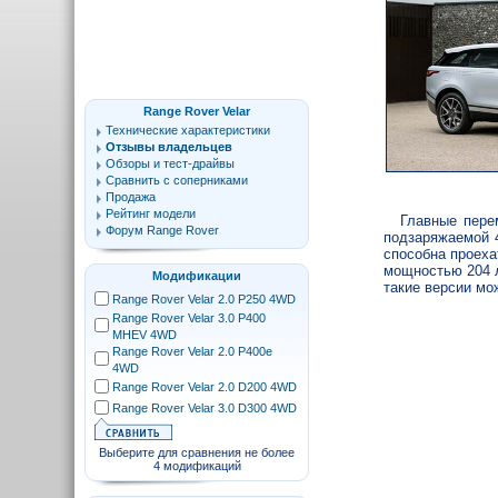
Range Rover Velar
Технические характеристики
Отзывы владельцев
Обзоры и тест-драйвы
Сравнить с соперниками
Продажа
Рейтинг модели
Главные пере
Форум Range Rover
подзаряжаемой 4
способна проеха
мощностью 204 л
Модификации
такие версии мо
Range Rover Velar 2.0 P250 4WD
Range Rover Velar 3.0 P400
MHEV 4WD
Range Rover Velar 2.0 P400e
4WD
Range Rover Velar 2.0 D200 4WD
Range Rover Velar 3.0 D300 4WD
Выберите для сравнения не более
4 модификаций