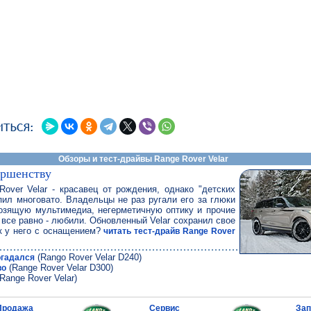
Обзоры и тест-драйвы Range Rover Velar
ершенству
over Velar - красавец от рождения, однако "детских
пил многовато. Владельцы не раз ругали его за глюки
мозящую мультимедиа, негерметичную оптику и прочие
о все равно - любили. Обновленный Velar сохранил свое
к у него с оснащением?
читать тест-драйв Range Rover
(Rango Rover Velar D240)
огадался
(Range Rover Velar D300)
во
Range Rover Velar)
Продажа
Сервис
Зап