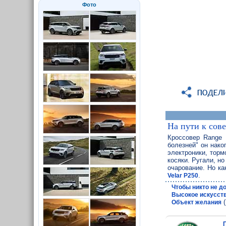
Фото
На пути к сов
Кроссовер Range R
болезней" он нако
электроники, тор
косяки. Ругали, н
очарование. Но ка
.
Velar P250
Чтобы никто не д
Высокое искусст
(
Объект желания