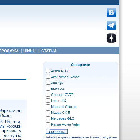
ПРОДАЖА
|
ШИНЫ
|
СТАТЬИ
Соперники
Acura RDX
Alfa Romeo Stelvio
Audi Q5
BMW X3
Genesis GV70
Lexus NX
Maserati Grecale
абаритам он
Mazda CX-5
 базе.
Mercedes GLC
80 Нм тяги.
Range Rover Velar
ль коробки
у привода у
у доступна
Выберите для сравнения не более 3 моделей