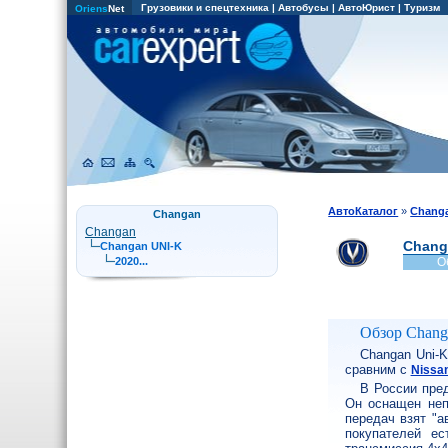
Грузовики и спецтехника
|
Автобусы
|
АвтоЮрист
|
Туризм
Oriens
Net
АвтоКаталог
»
Chang
Changan
Changan
Chang
Changan UNI-K
2020...
О
Обзор Chan
Changan Uni-K
сравним с
Nissa
В России пред
Он оснащен неп
передач взят "а
покупателей е