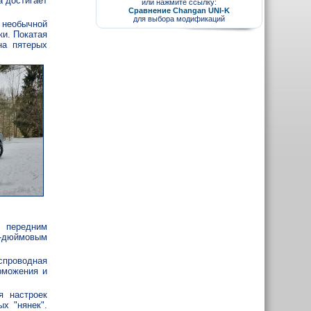
а достигает
или нажмите ссылку:
Сравнение Changan UNI-K
для выбора модификаций
 необычной
ки. Покатая
на пятерых
с передним
3-дюймовым
спроводная
рможения и
я настроек
х "нянек".