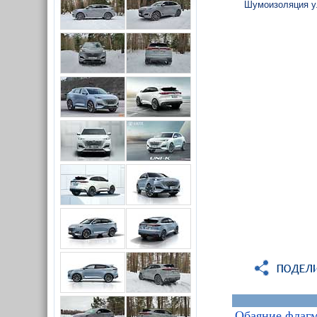
Шумоизоляция ул
Обаяние флаг