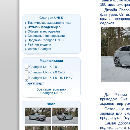
трансмиссия 4х4
190 миллиметро
Дизайн Chang
фактурой. Оптик
Changan UNI-K
крыша превраща
Технические характеристики
седоков.
Отзывы владельцев
Обзоры и тест-драйвы
Сравнить с соперниками
Продажа Changan UNI-K
Рейтинг модели
Форум Changan
Модификации
Changan UNI-K 2.0
Changan UNI-K 2.0 AWD
Changan UNI-K 1.5 IDD PHEV
Все характеристики
Changan UNI-K
Для России 
приводом. Она 
экраном, виртуа
Фото
Остальные дв
зарядка для см
продвинутая "му
Самая дорог
водительского 