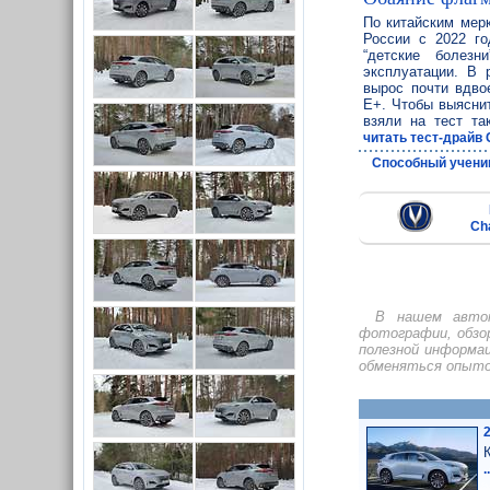
По китайским мер
России с 2022 го
“детские болезн
эксплуатации. В 
вырос почти вдво
E+. Чтобы выяснит
взяли на тест та
читать тест-драйв 
Способный учени
Ch
В нашем авток
фотографии, обзо
полезной информа
обменяться опыто