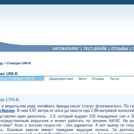
АВТОКАТАЛОГ
|
ТЕСТ-ДРАЙВ
|
ОТЗЫВЫ
|
an
»
Changan UNI-K
an UNI-K
бзор Changan UNI-K
Характеристики
Фото
Отзывы
Тесты
gan UNI-K
 в модельном ряду китайкого бренда носит статус флагманского. По г
. В нем 4,87 метра от носа до хвоста при 2,89-метровой колесной
n Murano
ставлен один двигатель - 2.0, который выдает 226 лошадиных сил и 3
осредственным впрыском и может работать на бензине АИ-92. На ро
втомат" Aisin о восьми скоростях - без вариантов. А вот выбор по тип
сть. Базовые версии имеют передние ведущие колеса. За доплат