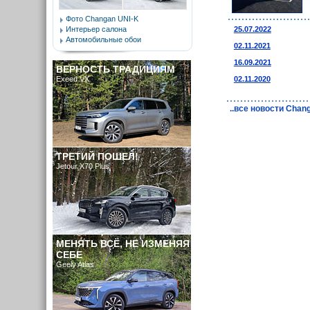
Фото Changan UNI-K
Интерьер салона
25.07.2022
Автомобильные обои
02.11.2021
16.09.2021
ВЕРНОСТЬ ТРАДИЦИЯМ
Exeed VX
02.11.2020
..все новости Chan
ТРЕТИЙ ПОШЕЛ!
Jetour X70 Plus
МЕНЯТЬ ВСЁ, НЕ ИЗМЕНЯЯ
СЕБЕ
Geely Atlas