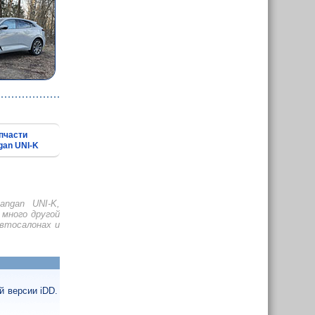
пчасти
gan UNI-K
angan UNI-K,
много другой
втосалонах и
й версии iDD.