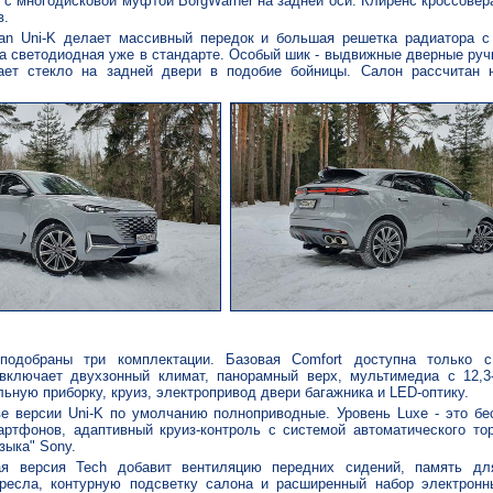
 с многодисковой муфтой BorgWarner на задней оси. Клиренс кроссовер
в.
an Uni-K делает массивный передок и большая решетка радиатора с
а светодиодная уже в стандарте. Особый шик - выдвижные дверные руч
ет стекло на задней двери в подобие бойницы. Салон рассчитан 
подобраны три комплектации. Базовая Comfort доступна только 
включает двухзонный климат, панорамный верх, мультимедиа с 12,
льную приборку, круиз, электропривод двери багажника и LED-оптику.
е версии Uni-K по умолчанию полноприводные. Уровень Luxe - это бе
артфонов, адаптивный круиз-контроль с системой автоматического то
зыка" Sony.
ая версия Tech добавит вентиляцию передних сидений, память дл
кресла, контурную подсветку салона и расширенный набор электронны