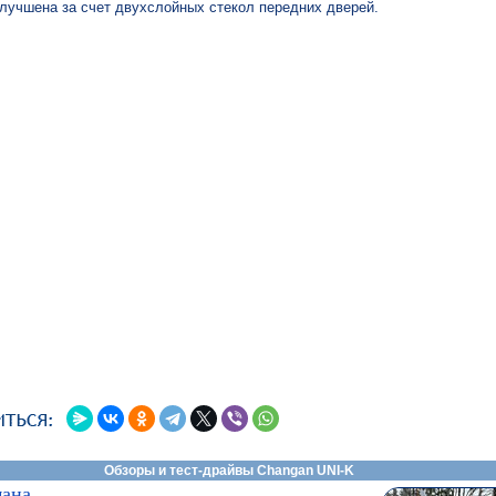
учшена за счет двухслойных стекол передних дверей.
Обзоры и тест-драйвы Changan UNI-K
мана