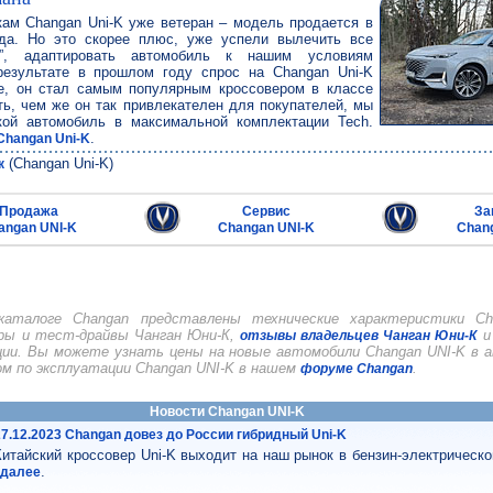
кам Changan Uni-K уже ветеран – модель продается в
да. Но это скорее плюс, уже успели вылечить все
и”, адаптировать автомобиль к нашим условиям
результате в прошлом году спрос на Changan Uni-K
е, он стал самым популярным кроссовером в классе
ь, чем же он так привлекателен для покупателей, мы
кой автомобиль в максимальной комплектации Tech.
.
Changan Uni-K
(Changan Uni-K)
к
Продажа
Сервис
За
angan UNI-K
Changan UNI-K
Chan
аталоге Changan представлены технические характеристики Ch
ры и тест-драйвы Чанган Юни-К,
и 
отзывы владельцев Чанган Юни-К
ции. Вы можете узнать цены на новые автомобили Changan UNI-K в а
м по эксплуатации Changan UNI-K в нашем
.
форуме Changan
Новости Changan UNI-K
27.12.2023 Changan довез до России гибридный Uni-K
Китайский кроссовер Uni-K выходит на наш рынок в бензин-электрическо
.
..далее