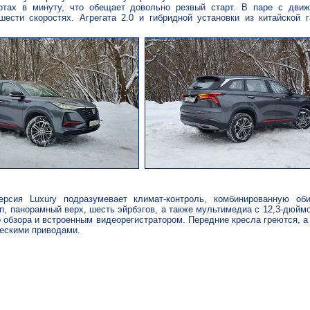
отах в минуту, что обещает довольно резвый старт. В паре с движ
 шести скоростях. Агрегата 2.0 и гибридной установки из китайской
ерсия Luxury подразумевает климат-контроль, комбинированную оби
п, панорамный верх, шесть эйрбэгов, а также мультимедиа с 12,3-дюйм
о обзора и встроенным видеорегистратором. Передние кресла греются, а
ескими приводами.