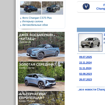
Chang
Фото Changan CS75 Plus
Интерьер салона
Автомобильные обои
ДЖЕК ВОСЬМЕРКИН -
«КИТАЕЦ»
Jaecoo J8
09.07.2025
22.11.2024
ЗОЛОТАЯ СЕРЕДИНА?
Geely Cityray
11.11.2024
02.08.2023
26.07.2023
..все новости Chan
АЛЬТЕРНАТИВА
ЕВРОПЕЙЦАМ?
Geely Preface