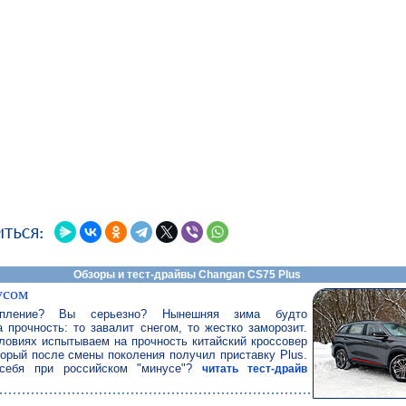
Обзоры и тест-драйвы Changan CS75 Plus
усом
епление? Вы серьезно? Нынешняя зима будто
 прочность: то завалит снегом, то жестко заморозит.
ловиях испытываем на прочность китайский кроссовер
орый после смены поколения получил приставку Plus.
себя при российском "минусе"?
читать тест-драйв
.