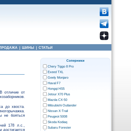
ПРОДАЖА
|
ШИНЫ
|
СТАТЬИ
Соперники
Chery Tiggo 8 Pro
Exeed TXL
Geely Monjaro
Haval F7
Hongqi HS5
В отличие от
Jetour X70 Plus
хозаборников.
Mazda CX-50
Mitsubishi Outlander
а до хвоста.
многорычажка.
Nissan X-Trail
ы не бояться
Peugeot 5008
Skoda Kodiaq
ей 178 л.с.,
Subaru Forester
м достигается