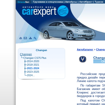
Грузовики и спецтехника
|
Автобусы
|
АвтоЮрист
|
Туризм
Oriens
Net
АвтоКаталог
»
Chang
Changan
Changan
Changa
Changan CS75 Plus
2014-2020
Об
2018-2021
2021-2024
2023-2025
Российские про
2024...
предка дизайн пер
Линию капота подче
По габаритам S
Багажник имеет об
Клиренс достигае
бюрдюров в городе.
Под капотом Ch
который пришел на