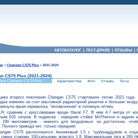
АВТОКАТАЛОГ
|
ТЕСТ-ДРАЙВ
|
ОТЗЫВЫ
|
an
»
Changan CS75 Plus
»
2021-2024
n CS75 Plus (2021-2024)
зор Changan CS75 Plus
Характеристики
Фото
Отзывы
Тесты
дажи второго поколения Changan CS75 стартовали летом 2023 года. 
едка изменен за счет массивной радиаторной решетки и больших возду
ркнула яркая перемычка, "вплавленная" в головную оптику.
UV сравним с кроссоверами вроде Haval F7. В нем 4,7 метра от нос
ъем 620 литров. В подвеске - передние стойки McPherson и задняя 
т 190 миллиметров - немного для бездорожья, но достаточно, чтоб
 Полного привода нет, только передний.
angan CS75 расположился бензиновый 1.5 с турбонаддувом и отдач
 смену старому 150-сильному агрегату 1.8. Максимальная тяга в 265 Н