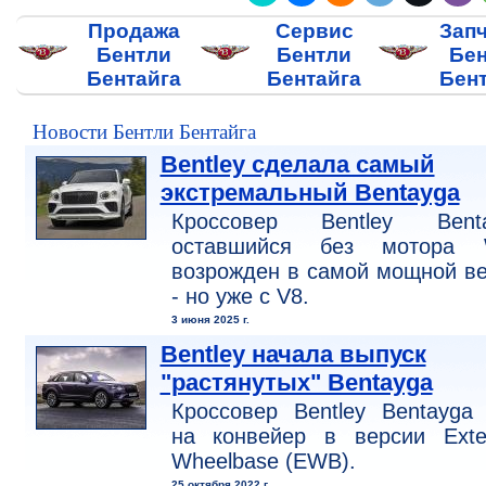
Продажа
Сервис
Зап
Бентли
Бентли
Бе
Бентайга
Бентайга
Бен
Новости Бентли Бентайга
Bentley сделала самый
экстремальный Bentayga
Кроссовер Bentley Benta
оставшийся без мотора 
возрожден в самой мощной в
- но уже с V8.
3 июня 2025 г.
Bentley начала выпуск
"растянутых" Bentayga
Кроссовер Bentley Bentayga
на конвейер в версии Exte
Wheelbase (EWB).
25 октября 2022 г.