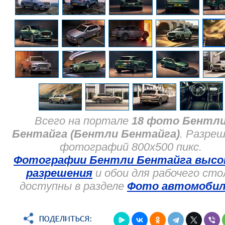
Всего на портале
18 фото Бентл
Бентайга (Бентли Бентайга)
. Разре
фотографий 800x500 пикс.
Фотографии Бентли Бентайга высо
разрешения
и обои для рабочего сто
доступны в разделе
Фото автомобил