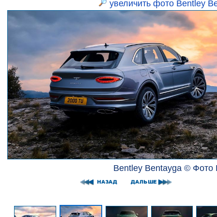
увеличить фото Bentley B
Bentley Bentayga © Фото 