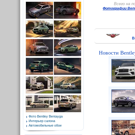
Всего на 
Фотографии Bent
B
Новости Bentle
Фото Bentley Bentayga
Интерьер салона
Автомобильные обои