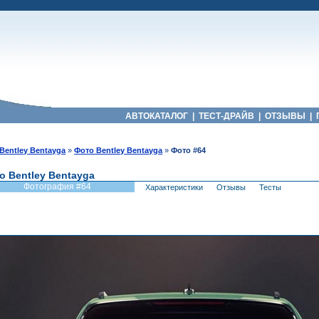
АВТОКАТАЛОГ
|
ТЕСТ-ДРАЙВ
|
ОТЗЫВЫ
|
Bentley Bentayga
»
Фото Bentley Bentayga
»
Фото #64
о Bentley Bentayga
Фотография #64
Характеристики
Отзывы
Тесты