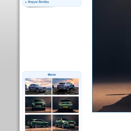
Форум Bentley
Фото