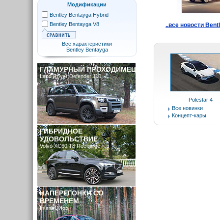
Модификации
Bentley Bentayga Hybrid
Bentley Bentayga V8
..все новости Bent
Все характеристики
Bentley Bentayga
ГЛАМУРНЫЙ ПРОХОДИМЕЦ
Land Rover Defender 110
Polestar 4
Все новинки
Концепт-кары
ГИБРИДНОЕ
УДОВОЛЬСТВИЕ
Volvo XC60 T8 Recharge
НАПЕРЕГОНКИ СО
ВРЕМЕНЕМ
Infiniti QX55