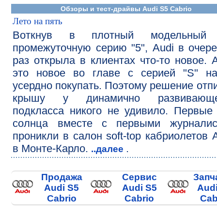
Обзоры и тест-драйвы Audi S5 Cabrio
Лето на пять
Воткнув в плотный модельный
промежуточную серию "5", Audi в очер
раз открыла в клиентах что-то новое. 
это новое во главе с серией "S" на
усердно покупать. Поэтому решение отп
крышу у динамично развивающе
подкласса никого не удивило. Первые
солнца вместе с первыми журналис
проникли в салон soft-top кабриолетов 
в Монте-Карло.
.
..далее
Продажа
Сервис
Запч
Audi S5
Audi S5
Aud
Cabrio
Cabrio
Cab