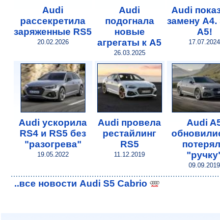
Audi
Audi
Audi пока
рассекретила
подогнала
замену А4. 
заряженные RS5
новые
А5!
агрегаты к A5
20.02.2026
17.07.2024
26.03.2025
Audi ускорила
Audi провела
Audi A
RS4 и RS5 без
рестайлинг
обновили
"разогрева"
RS5
потеря
"ручку
19.05.2022
11.12.2019
09.09.2019
..все новости Audi S5 Cabrio