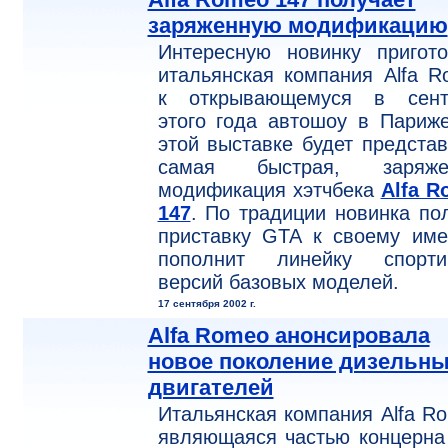
заряженную модификацию
Интересную новинку пригото
итальянская компания Alfa 
к открывающемуся в сент
этого года автошоу в Париж
этой выставке будет предста
самая быстрая, заряже
модификация хэтчбека
Alfa R
147
. По традиции новинка по
приставку GTA к своему име
пополнит линейку спорти
версий базовых моделей.
17 сентября 2002 г.
Alfa Romeo анонсировала
новое поколение дизельн
двигателей
Итальянская компания Alfa R
являющаяся частью концерна 