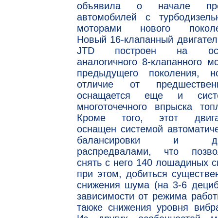
объявила о начале пр
автомобилей с турбодизель
моторами нового поколе
Новый 16-клапанный двигател
JTD построен на осн
аналогичного 8-клапанного м
предыдущего поколения, н
отличие от предшественн
оснащается еще и сист
многоточечного впрыска топ
Кроме того, этот двига
оснащен системой автоматич
балансировки и дв
распредвалами, что позво
снять с него 140 лошадиных с
при этом, добиться существе
снижения шума (на 3-6 деци
зависимости от режима работ
также снижения уровня вибр