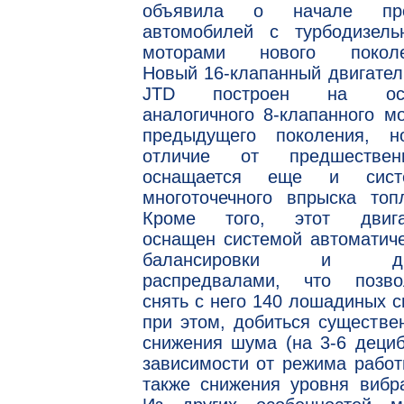
объявила о начале пр
автомобилей с турбодизель
моторами нового поколе
Новый 16-клапанный двигател
JTD построен на осн
аналогичного 8-клапанного м
предыдущего поколения, н
отличие от предшественн
оснащается еще и сист
многоточечного впрыска топ
Кроме того, этот двига
оснащен системой автоматич
балансировки и дв
распредвалами, что позво
снять с него 140 лошадиных с
при этом, добиться существе
снижения шума (на 3-6 деци
зависимости от режима работ
также снижения уровня вибр