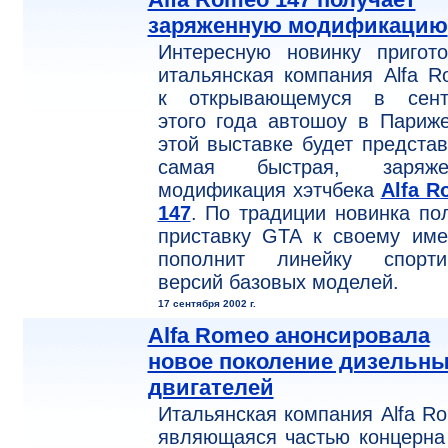
заряженную модификацию
Интересную новинку пригото
итальянская компания Alfa 
к открывающемуся в сент
этого года автошоу в Париж
этой выставке будет предста
самая быстрая, заряже
модификация хэтчбека
Alfa R
147
. По традиции новинка по
приставку GTA к своему име
пополнит линейку спорти
версий базовых моделей.
17 сентября 2002 г.
Alfa Romeo анонсировала
новое поколение дизельн
двигателей
Итальянская компания Alfa R
являющаяся частью концерна 