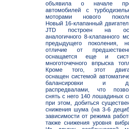
объявила о начале пр
автомобилей с турбодизель
моторами нового поколе
Новый 16-клапанный двигател
JTD построен на осн
аналогичного 8-клапанного м
предыдущего поколения, н
отличие от предшественн
оснащается еще и сист
многоточечного впрыска топ
Кроме того, этот двига
оснащен системой автоматич
балансировки и дв
распредвалами, что позво
снять с него 140 лошадиных с
при этом, добиться существе
снижения шума (на 3-6 деци
зависимости от режима работ
также снижения уровня вибр