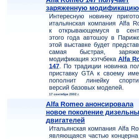
заряженную модификацию
Интересную новинку пригото
итальянская компания Alfa 
к открывающемуся в сент
этого года автошоу в Париж
этой выставке будет предста
самая быстрая, заряже
модификация хэтчбека
Alfa R
147
. По традиции новинка по
приставку GTA к своему име
пополнит линейку спорти
версий базовых моделей.
17 сентября 2002 г.
Alfa Romeo анонсировала
новое поколение дизельн
двигателей
Итальянская компания Alfa R
являющаяся частью концерна 