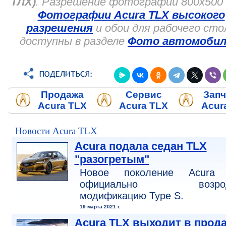
ТЛХ)
. Разрешение фотографий 800x500 
Фотографии Acura TLX высокого
разрешения
и обои для рабочего сто
доступны в разделе
Фото автомобил
Продажа
Сервис
Запч
Acura TLX
Acura TLX
Acur
Новости Acura TLX
Acura подала седан TLX
"разогретым"
Новое поколение Acura
официально возрод
модификацию Type S.
19 марта 2021 г.
Acura TLX выходит в прод