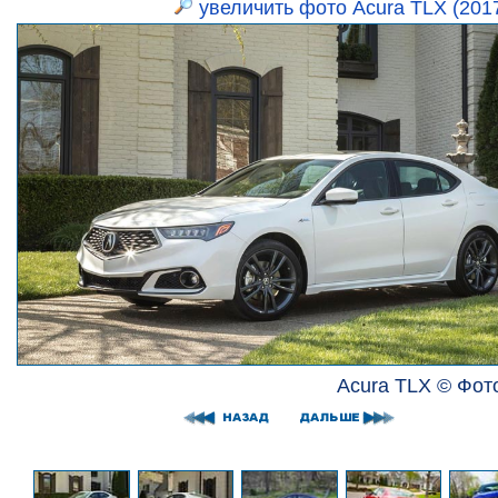
увеличить фото Acura TLX (201
Acura TLX © Фот