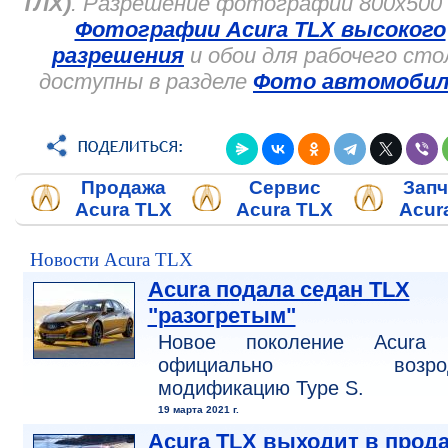
ТЛХ)
. Разрешение фотографий 800x500 
Фотографии Acura TLX высокого
разрешения
и обои для рабочего сто
доступны в разделе
Фото автомобил
Продажа
Сервис
Запч
Acura TLX
Acura TLX
Acur
Новости Acura TLX
Acura подала седан TLX
"разогретым"
Новое поколение Acura
официально возрод
модификацию Type S.
19 марта 2021 г.
Acura TLX выходит в прод