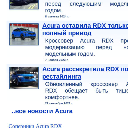
перед следующим модел
годом.
8 августа 2024 г.
Acura оставила RDX тольк
полный привод
Кроссовер Acura RDX пр
модернизацию перед н
модельным годом.
7 ноября 2023 г.
Acura рассекретила RDX п
рестайлинга
Обновленный кроссовер A
RDX обещает быть ти
комфортнее.
22 сентября 2021 г.
..все новости Acura
Соперники Acura RDX