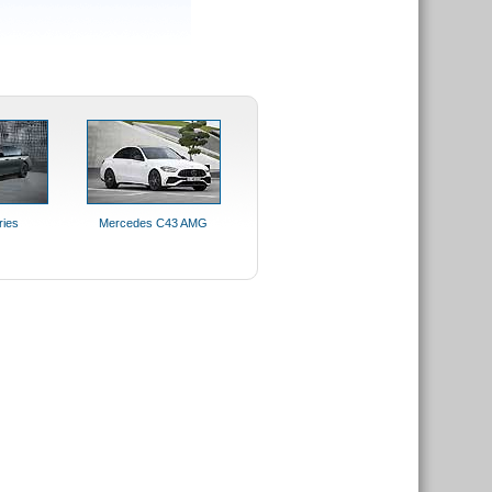
ies
Mercedes C43 AMG