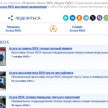
го на портале
28 фото Acura RDX (Акура РДХ)
. Разрешение фотограф
и обои для рабочего стола доступны в
cura RDX высокого разрешения
Продажа
Сервис
Acura RDX
Acura RDX
a RDX
Acura оставила RDX только полный привод
Кроссовер Acura RDX прошел модернизацию перед новым модельным
7 ноября 2023 г.
Acura рассекретила RDX после рестайлинга
Обновленный кроссовер Acura RDX обещает быть тише и комфортне
22 сентября 2021 г.
Acura RDX: вторая премьера третьего поколения
Премиальное подразделение Honda представило новую генерацию к
30 марта 2018 г.