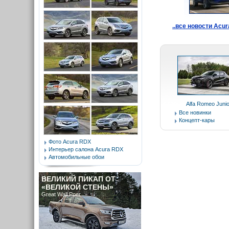
..все новости Acur
Alfa Romeo Junio
Все новинки
Концепт-кары
Фото Acura RDX
Интерьер салона Acura RDX
Автомобильные обои
ВЕЛИКИЙ ПИКАП ОТ
«ВЕЛИКОЙ СТЕНЫ»
Great Wall Poer