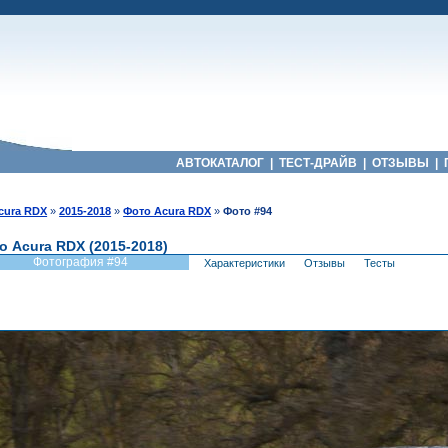
АВТОКАТАЛОГ
|
ТЕСТ-ДРАЙВ
|
ОТЗЫВЫ
|
cura RDX
»
2015-2018
»
Фото Acura RDX
»
Фото #94
о Acura RDX (2015-2018)
Фотография #94
Характеристики
Отзывы
Тесты