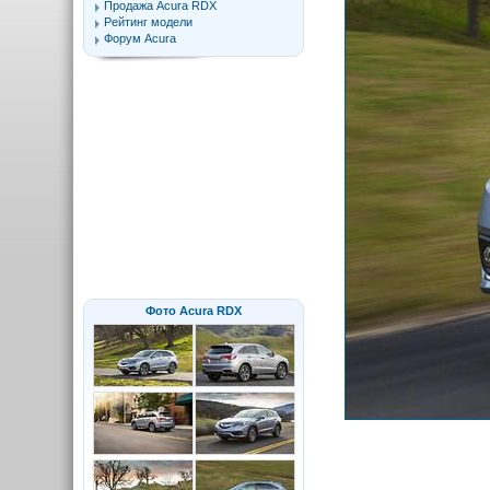
Продажа Acura RDX
Рейтинг модели
Форум Acura
Фото Acura RDX