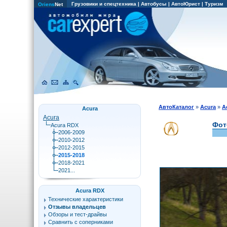
Грузовики и спецтехника
|
Автобусы
|
АвтоЮрист
|
Туризм
Oriens
Net
АвтоКаталог
»
Acura
»
A
Acura
Acura
Фот
Acura RDX
2006-2009
2010-2012
2012-2015
2015-2018
2018-2021
2021...
Acura RDX
Технические характеристики
Отзывы владельцев
Обзоры и тест-драйвы
Сравнить с соперниками