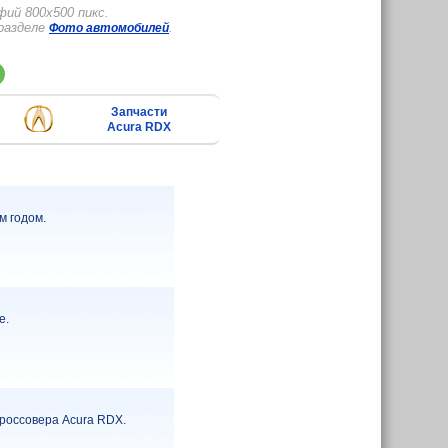
ий 800x500 пикс.
 разделе
.
Фото автомобилей
Запчасти
Acura RDX
 годом.
е.
россовера Acura RDX.