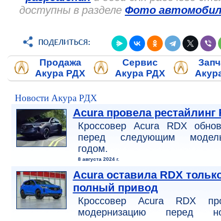
доступны в разделе
Фото автомобил
Продажа
Сервис
Запч
Акура РДХ
Акура РДХ
Акур
Новости Акура РДХ
Acura провела рестайлинг
Кроссовер Acura RDX обнов
перед следующим модел
годом.
8 августа 2024 г.
Acura оставила RDX тольк
полный привод
Кроссовер Acura RDX пр
модернизацию перед н