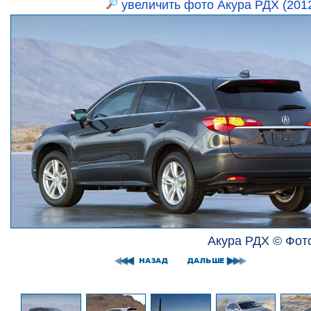
увеличить фото Акура РДХ (201
Акура РДХ © Фот