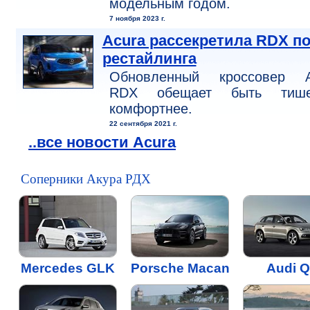
модельным годом.
7 ноября 2023 г.
Acura рассекретила RDX п
рестайлинга
Обновленный кроссовер A
RDX обещает быть ти
комфортнее.
22 сентября 2021 г.
..все новости Acura
Соперники Акура РДХ
Mercedes GLK
Porsche Macan
Audi 