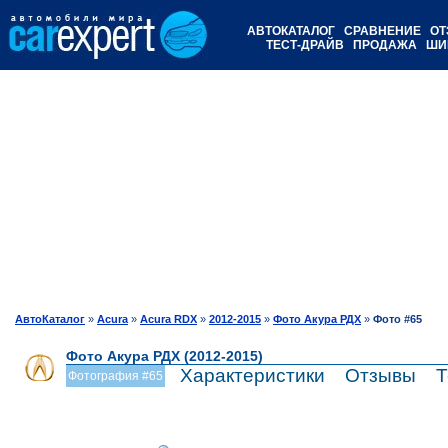
АВТОКАТАЛОГ
СРАВНЕНИЕ
ОТ
ТЕСТ-ДРАЙВ
ПРОДАЖА
ШИ
АвтоКаталог
»
Acura
»
Acura RDX
»
2012-2015
»
Фото Акура РДХ
»
Фото #65
Фото Акура РДХ (2012-2015)
Характеристики
Отзывы
Т
Фотография #65