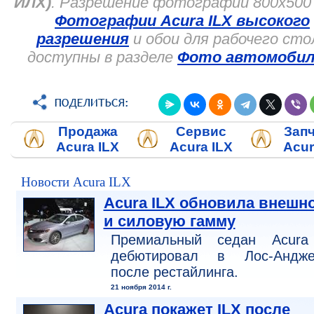
ИЛХ)
. Разрешение фотографий 800x500 
Фотографии Acura ILX высокого
разрешения
и обои для рабочего сто
доступны в разделе
Фото автомобил
Продажа
Сервис
Зап
Acura ILX
Acura ILX
Acur
Новости Acura ILX
Acura ILX обновила внешн
и силовую гамму
Премиальный седан Acura
дебютировал в Лос-Андже
после рестайлинга.
21 ноября 2014 г.
Acura покажет ILX после