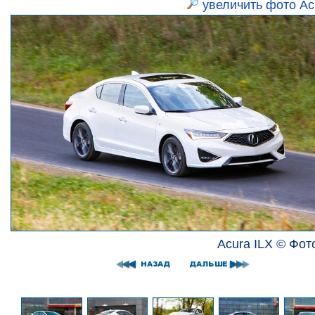
увеличить фото Ac
Acura ILX © Фот