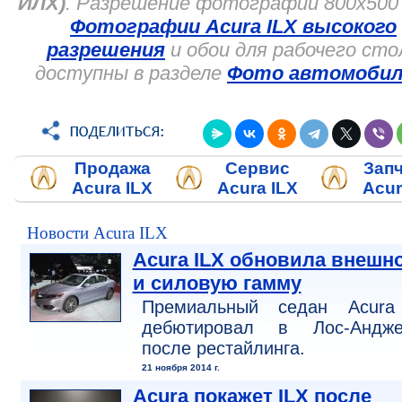
ИЛХ)
. Разрешение фотографий 800x500 
Фотографии Acura ILX высокого
разрешения
и обои для рабочего сто
доступны в разделе
Фото автомобил
Продажа
Сервис
Зап
Acura ILX
Acura ILX
Acur
Новости Acura ILX
Acura ILX обновила внешн
и силовую гамму
Премиальный седан Acura
дебютировал в Лос-Андже
после рестайлинга.
21 ноября 2014 г.
Acura покажет ILX после