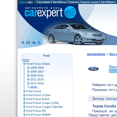
Грузовики
|
Автобусы
|
Туризм
|
Горные лыжи
|
АвтоЮрист
Oriens
Net
»
Автомобили
Тест
Ford
Ford
Ford Focus Sedan
Тес
1998-2005
2004-2007
2008-2011
2011-2014
2014-2019
Найдено тест-д
2018...
Показаны тест-
Ford Focus
Ford Focus 3-Door
Битва тита
Ford Focus Active
Ford Focus Coupe (USA)
Toyota Corolla
Ford Focus Coupe-Cabriolet
Ford Focus RS
Пожалуй, ни о
Ford Focus RS500
Представляя дес