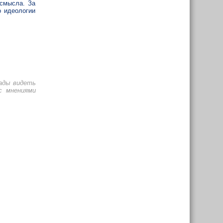
 смысла. За
 идеологии
рады видеть
с мнениями