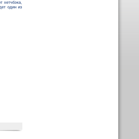
т хетчбэка,
дет один из