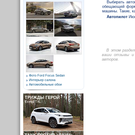
Выбирать авто
обещающей форму
машины. Такие, ка
Автопилот
Июн
В этом разде
ваши отзывы и 
авторов.
Фото Ford Focus Sedan
Интерьер салона
Автомобильные обои
ТРИЖДЫ ГЕРОЙ
Exeed TXL