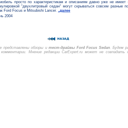
мобиль просто по характеристикам и описаниям давно уже не имеет
лировкой "двухлитровый седан" могут скрываться совсем разные по
к Ford Focus и Mitsubishi Lancer.
..далее
ь 2004
ле представлены обзоры и
тест-драйвы Ford Focus Sedan
. Будем 
комментарии. Мнение редакции CarExpert.ru может не совпадать 