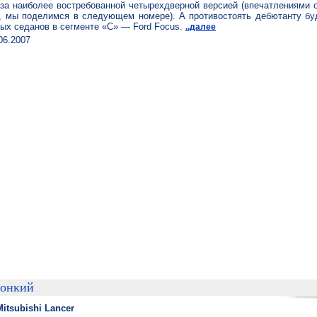
за наиболее востребованной четырехдверной версией (впечатлениями о
s, мы поделимся в следующем номере). А противостоять дебютанту бу
ых седанов в сегменте «C» — Ford Focus.
..далее
06.2007
тонкий
itsubishi Lancer