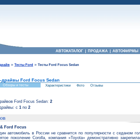
АВТОКАТАЛОГ
|
ПРОДАЖА
|
АВТОФИРМЫ
»
»
-драйв
Тесты Ford
Тесты Ford Focus Sedan
т-драйвы Ford Focus Sedan
Обзоры и тесты
Характеристики
Фото
Отзывы
райвов Ford Focus Sedan:
2
драйвы: с
1
по
2
нов
 & Ford Focus
дин автомобиль в России не сравнится по популярности с седаном го
ятое поколение Corolla, компания «Toyota» демонстративно закрепил