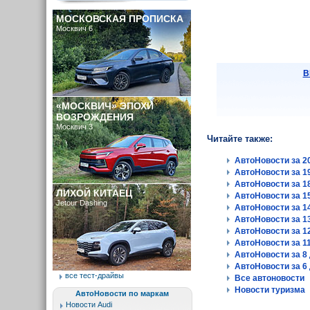
МОСКОВСКАЯ ПРОПИСКА
Москвич 6
B
«МОСКВИЧ» ЭПОХИ
ВОЗРОЖДЕНИЯ
Москвич 3
Читайте также:
АвтоНовости за 20
АвтоНовости за 19
АвтоНовости за 18
ЛИХОЙ КИТАЕЦ
АвтоНовости за 15
Jetour Dashing
АвтоНовости за 14
АвтоНовости за 13
АвтоНовости за 12
АвтоНовости за 11
АвтоНовости за 8 
АвтоНовости за 6 
все тест-драйвы
Все автоновости
Новости туризма
АвтоНовости по маркам
Новости Audi