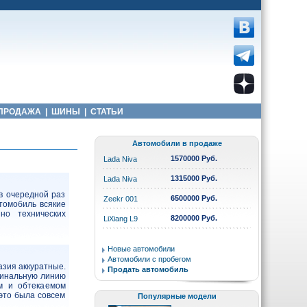
ПРОДАЖА
|
ШИНЫ
|
СТАТЬИ
Автомобили в продаже
1570000 Руб.
Lada Niva
1315000 Руб.
Lada Niva
в очередной раз
6500000 Руб.
Zeekr 001
втомобиль всякие
но технических
8200000 Руб.
LiXiang L9
Новые автомобили
Автомобили с пробегом
азия аккуратные.
Продать автомобиль
игинальную линию
ом и обтекаемом
 это была совсем
Популярные модели