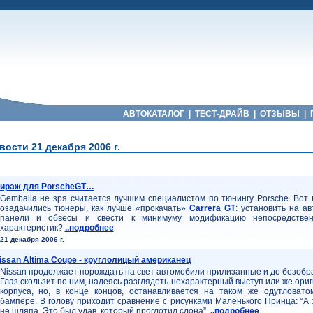
АВТОКАТАЛОГ
|
ТЕСТ-ДРАЙВ
|
ОТЗЫВЫ
|
ости 21 декабря 2006 г.
ираж для PorscheGT…
Gemballa не зря считается лучшим специалистом по тюнингу Porsche. Вот 
озадачились тюнеры, как лучше «прокачать»
Carrera GT
: установить на а
панели и обвесы и свести к минимуму модификацию непосредствен
характеристик?
..подробнее
21 декабря 2006 г.
issan Altima Coupe - круглолицый американец
Nissan продолжает порождать на свет автомобили прилизанные и до безобр
Глаз скользит по ним, надеясь разглядеть нехарактерный выступ или же ор
корпуса, но, в конце концов, останавливается на таком же одутловат
бампере. В голову приходит сравнение с рисунками Маленького Принца: “А
не шляпа. Это был удав, который проглотил слона”.
..подробнее