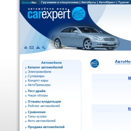
Грузовики и спецтехника
|
Автобусы
|
АвтоЮрист
|
Туризм
Oriens
Net
АвтоНов
Автомобили
Каталог автомобилей
Электромобили
Суперкары
М
Концепт-кары
АвтоПремьеры
Тест-драйв
Наши обзоры
Отзывы владельцев
Рейтинг автомобилей
N
Сравнение
Типы кузова
Фото автомобилей
Продажа автомобилей