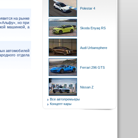
Polestar 4
оявится на рынке
 «Альфу», но при
ской машинкой, а
Skoda Enyaq RS
Audi Urbansphere
вых автомобилей
ародного отдела
Ferrari 296 GTS
Nissan Z
Все автопремьеры
Концепт-кары