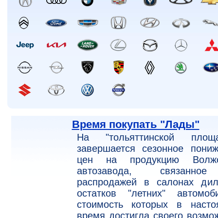
Время покупать "Лады"
На "тольяттинской площа
завершается сезонное пониж
цен на продукцию Волжс
автозавода, связанн
распродажей в салонах дил
остатков "летних" автомоби
стоимость которых в насто
время достигла своего возмо