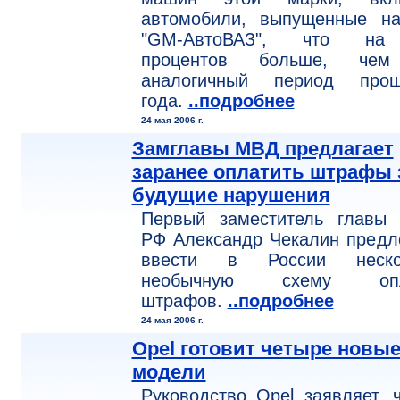
автомобили, выпущенные н
"GM-АвтоВАЗ", что н
процентов больше, че
аналогичный период прош
года.
..подробнее
24 мая 2006 г.
Замглавы МВД предлагает
заранее оплатить штрафы 
будущие нарушения
Первый заместитель главы
РФ Александр Чекалин предл
ввести в России неско
необычную схему опл
штрафов.
..подробнее
24 мая 2006 г.
Opel готовит четыре новы
модели
Руководство Opel заявляет, 