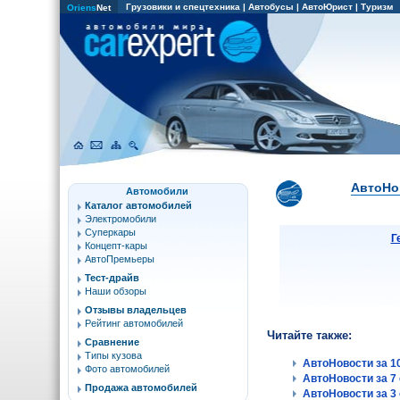
Грузовики и спецтехника
|
Автобусы
|
АвтоЮрист
|
Туризм
Oriens
Net
АвтоНов
Автомобили
Каталог автомобилей
Электромобили
Суперкары
Г
Концепт-кары
АвтоПремьеры
Тест-драйв
Наши обзоры
Отзывы владельцев
Рейтинг автомобилей
Читайте также:
Сравнение
Типы кузова
АвтоНовости за 10
Фото автомобилей
АвтоНовости за 7 
Продажа автомобилей
АвтоНовости за 3 