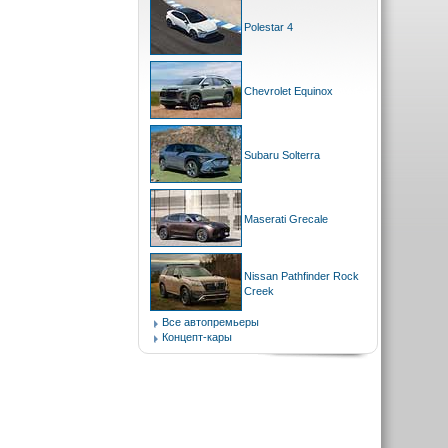
Polestar 4
Chevrolet Equinox
Subaru Solterra
Maserati Grecale
Nissan Pathfinder Rock
Creek
Все автопремьеры
Концепт-кары