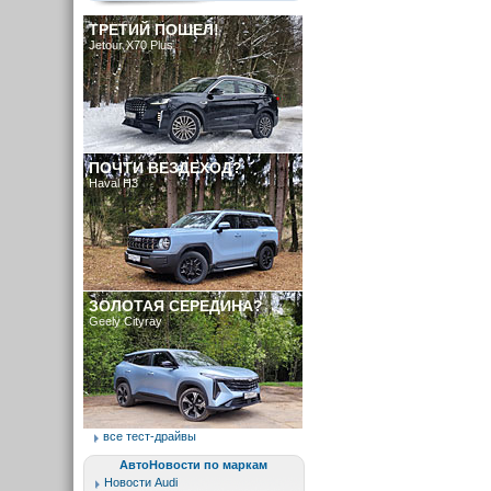
ТРЕТИЙ ПОШЕЛ!
Jetour X70 Plus
ПОЧТИ ВЕЗДЕХОД?
Haval H3
ЗОЛОТАЯ СЕРЕДИНА?
Geely Cityray
все тест-драйвы
АвтоНовости по маркам
Новости Audi