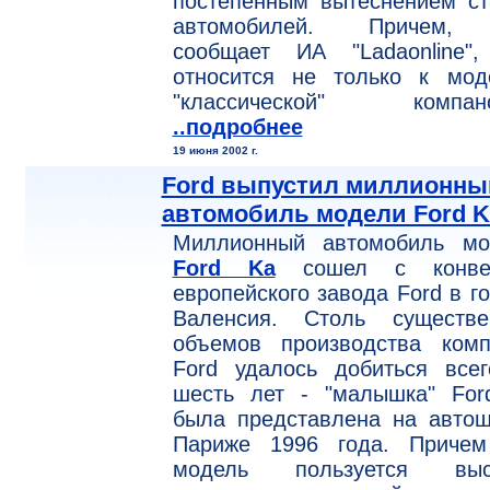
постепенным вытеснением ст
автомобилей. Причем,
сообщает ИА "Ladaonline",
относится не только к мод
"классической" компано
..подробнее
19 июня 2002 г.
Ford выпустил миллионны
автомобиль модели Ford K
Миллионный автомобиль мо
Ford Ka
сошел с конве
европейского завода Ford в г
Валенсия. Столь существе
объемов производства комп
Ford удалось добиться всег
шесть лет - "малышка" For
была представлена на автош
Париже 1996 года. Причем
модель пользуется выс