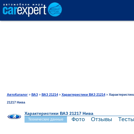
АВТОКАТАЛОГ
СРАВНЕНИЕ
ОТЗЫВЫ
ТЕСТ-ДРАЙВ
АвтоКаталог
»
ВАЗ
»
ВАЗ 21214
»
Характеристики ВАЗ 21214
»
Характеристик
21217 Нива
ПРОДАЖА
Характеристики ВАЗ 21217 Нива
Фото
Отзывы
Тест
Технические данные
ШИНЫ