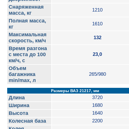
Снаряженная
1210
масса, кг
Полная масса,
1610
кг
Максимальная
132
скорость, км/ч
Время разгона
с места до 100
23,0
км/ч, с
Объем
багажника
265/980
min/max, л
Размеры ВАЗ 21217, мм
Длина
3720
Ширина
1680
Высота
1640
Колесная база
2200
Колея