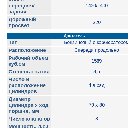
передняя/
1430/1400
задняя
Дорожный
220
просвет
Двигатель
Тип
Бензиновый с карбюраторо
Расположение
Cпереди продольно
Рабочий объем,
1569
куб.см
Степень сжатия
8,5
Число и
расположение
4 в ряд
цилиндров
Диаметр
цилиндра х ход
79 x 80
поршня, мм
Число клапанов
8
Мощность, л.с./