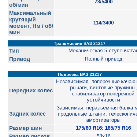
73/5400
об/мин
Максимальный
крутящий
114/3400
момент, Нм / об/
мин
Трансмиссия ВАЗ 21217
Тип
Механическая 5-ступенчата
Привод
Полный привод
Подвеска ВАЗ 21217
Независимая, поперечные качаю
рычаги, винтовые пружины,
Передних колес
стабилизатор поперечной
устойчивости
Зависимая, неразъемная балка м
Задних колес
продольные штанги, телескопич
амортизаторы
Размер шин
175/80 R16
;
185/75 R16
Размер дисков
5Jx16