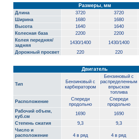
Размеры, мм
Длина
3720
3720
Ширина
1680
1680
Высота
1640
1640
Колесная база
2200
2200
Колея передняя/
1430/1400
1430/1400
задняя
Дорожный просвет
220
220
Двигатель
Бензиновый с
Бензиновый с
распределенным
Тип
карбюратором
впрыском
топлива
Cпереди
Cпереди
Расположение
продольно
продольно
Рабочий объем,
1690
1690
куб.см
Степень сжатия
9,3
9,3
Число и
расположение
4 в ряд
4 в ряд