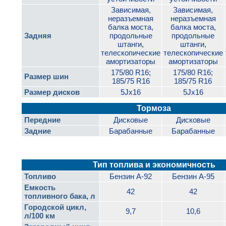
Зависимая,
Зависимая,
неразъемная
неразъемная
балка моста,
балка моста,
Задняя
продольные
продольные
штанги,
штанги,
телескопические
телескопические
амортизаторы
амортизаторы
175/80 R16;
175/80 R16;
Размер шин
185/75 R16
185/75 R16
Размер дисков
5Jx16
5Jx16
Тормоза
Передние
Дисковые
Дисковые
Задние
Барабанные
Барабанные
Тип топлива и экономичность
Топливо
Бензин А-92
Бензин А-95
Емкость
42
42
топливного бака, л
Городской цикл,
9,7
10,6
л/100 км