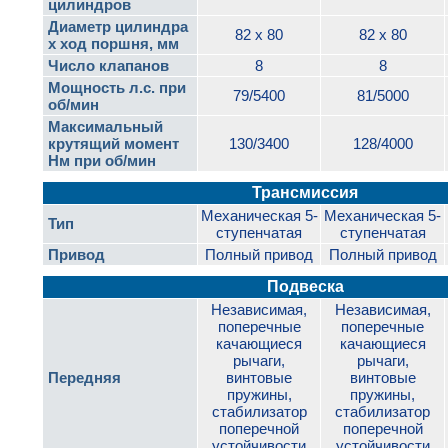
цилиндров
Диаметр цилиндра
82 x 80
82 x 80
х ход поршня, мм
Число клапанов
8
8
Мощность л.с. при
79/5400
81/5000
об/мин
Максимальный
крутящий момент
130/3400
128/4000
Нм при об/мин
Трансмиссия
Механическая 5-
Механическая 5-
Тип
ступенчатая
ступенчатая
Привод
Полный привод
Полный привод
Подвеска
Независимая,
Независимая,
поперечные
поперечные
качающиеся
качающиеся
рычаги,
рычаги,
Передняя
винтовые
винтовые
пружины,
пружины,
стабилизатор
стабилизатор
поперечной
поперечной
устойчивости
устойчивости