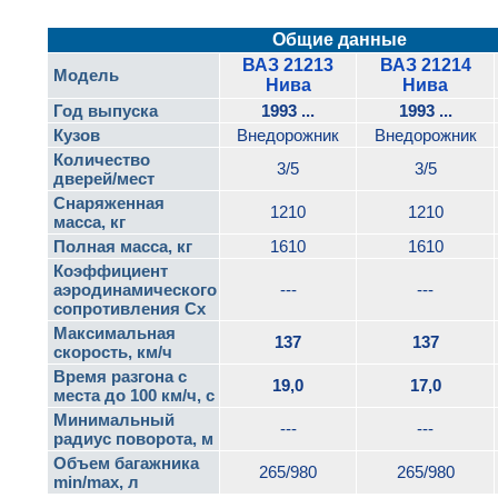
Общие данные
ВАЗ 21213
ВАЗ 21214
Модель
Нива
Нива
Год выпуска
1993 ...
1993 ...
Кузов
Внедорожник
Внедорожник
Количество
3/5
3/5
дверей/мест
Снаряженная
1210
1210
масса, кг
Полная масса, кг
1610
1610
Коэффициент
аэродинамического
---
---
сопротивления Cx
Максимальная
137
137
скорость, км/ч
Время разгона с
19,0
17,0
места до 100 км/ч, с
Минимальный
---
---
радиус поворота, м
Объем багажника
265/980
265/980
min/max, л