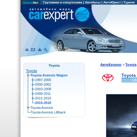
Грузовики и спецтехника
|
Автобусы
|
АвтоЮрист
|
Туризм
Oriens
Net
АвтоКаталог
»
Toyota
Toyota
Toyota
Toyota
Toyota Avensis Wagon
1997-2000
Об
2000-2002
2003-2008
2009-2011
2012-2015
2015-2018
Toyota Avensis
Toyota Avensis Liftback