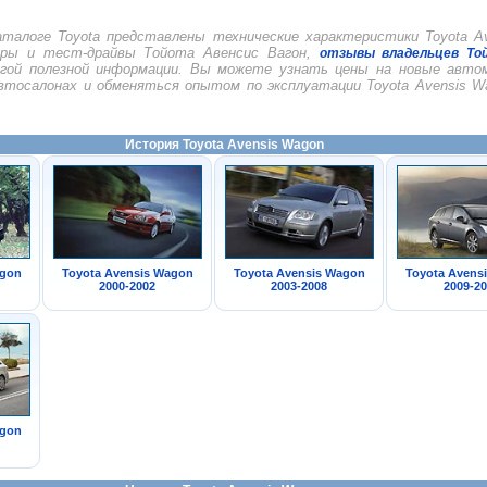
талоге Toyota представлены технические характеристики Toyota Av
оры и тест-драйвы Тойота Авенсис Вагон,
отзывы владельцев То
гой полезной информации. Вы можете узнать цены на новые автом
автосалонах и обменяться опытом по эксплуатации Toyota Avensis W
История Toyota Avensis Wagon
agon
Toyota Avensis Wagon
Toyota Avensis Wagon
Toyota Avens
2000-2002
2003-2008
2009-20
agon