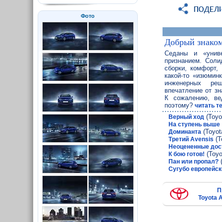
Фото
Добрый знако
Седаны и «унив
признанием. Соли
сборки, комфорт,
какой-то «изюмин
инженерных реш
впечатление от зн
К сожалению, ве
поэтому?
читать т
(Toyo
Верный ход
На ступень выше
(Toyot
Доминанта
(T
Третий Avensis
Неоцененные дос
(Toyo
К бою готов!
(
Пан или пропал?
Сугубо европейск
П
Toyota 