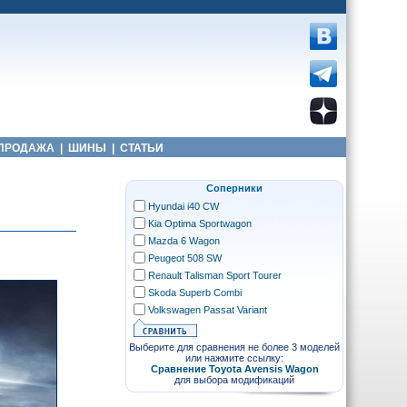
ПРОДАЖА
|
ШИНЫ
|
СТАТЬИ
Соперники
Hyundai i40 CW
Kia Optima Sportwagon
Mazda 6 Wagon
Peugeot 508 SW
Renault Talisman Sport Tourer
Skoda Superb Combi
Volkswagen Passat Variant
Выберите для сравнения не более 3 моделей
или нажмите ссылку:
Сравнение Toyota Avensis Wagon
для выбора модификаций