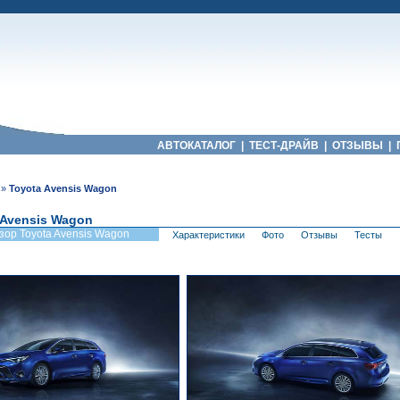
АВТОКАТАЛОГ
|
ТЕСТ-ДРАЙВ
|
ОТЗЫВЫ
|
»
Toyota Avensis Wagon
 Avensis Wagon
зор Toyota Avensis Wagon
Характеристики
Фото
Отзывы
Тесты