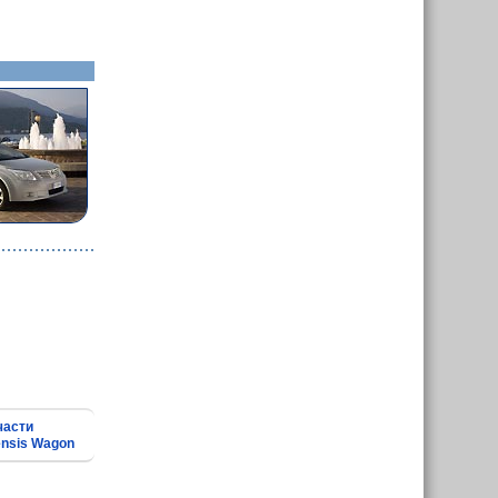
части
ensis Wagon