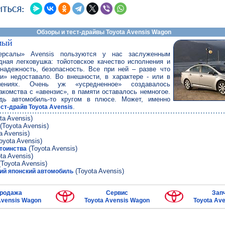
Обзоры и тест-драйвы Toyota Avensis Wagon
мый
ерсалы» Avensis пользуются у нас заслуженным
дная легковушка: тойотовское качество исполнения и
 надежность, безопасность. Все при ней – разве что
ки» недоставало. Во внешности, в характере - или в
ениях. Очень уж «усредненное» создавалось
акомства с «авензис», в памяти оставалось немногое.
дь автомобиль-то кругом в плюсе. Может, именно
.
ест-драйв Toyota Avensis
ta Avensis)
(Toyota Avensis)
a Avensis)
oyota Avensis)
(Toyota Avensis)
тоинства
ta Avensis)
Toyota Avensis)
(Toyota Avensis)
ий японский автомобиль
родажа
Сервис
Зап
Avensis Wagon
Toyota Avensis Wagon
Toyota Av