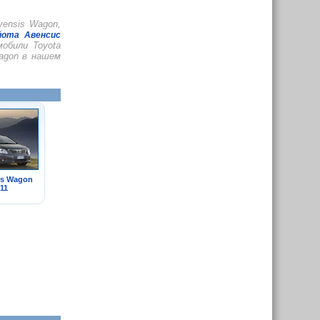
ensis Wagon,
йота Авенсис
обили Toyota
agon в нашем
is Wagon
11