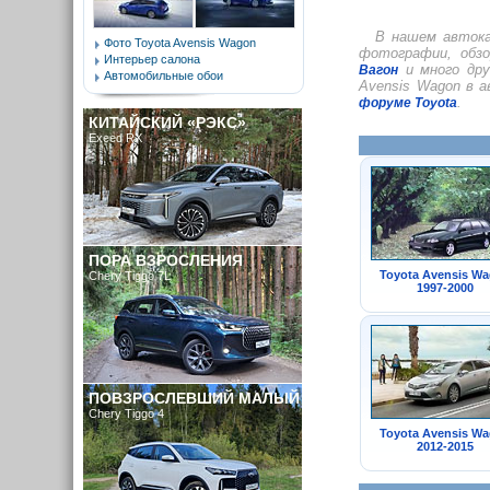
В нашем автока
Фото Toyota Avensis Wagon
фотографии, обз
Интерьер салона
и много дру
Вагон
Автомобильные обои
Avensis Wagon в 
.
форуме Toyota
КИТАЙСКИЙ «РЭКС»
Exeed RX
ПОРА ВЗРОСЛЕНИЯ
Toyota Avensis W
Chery Tiggo 7L
1997-2000
ПОВЗРОСЛЕВШИЙ МАЛЫЙ
Chery Tiggo 4
Toyota Avensis W
2012-2015