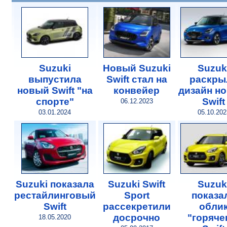
Suzuki
Новый Suzuki
Suzuk
выпустила
Swift стал на
раскры
новый Swift "на
конвейер
дизайн н
спорте"
Swift
06.12.2023
03.01.2024
05.10.202
Suzuki показала
Suzuki Swift
Suzuk
рестайлинговый
Sport
показа
Swift
рассекретили
обли
досрочно
"горяче
18.05.2020