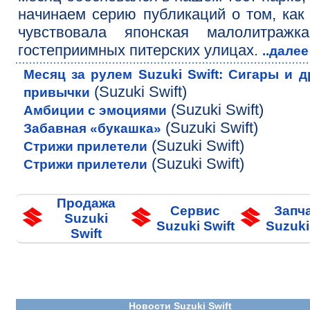
начинаем серию публикаций о том, как
чувствовала японская малолитражк
гостеприимных питерских улицах.
..дале
Месяц за рулем Suzuki Swift: Сигары и д
(Suzuki Swift)
привычки
(Suzuki Swift)
Амбиции с эмоциями
(Suzuki Swift)
Забавная «букашка»
(Suzuki Swift)
Стрижи прилетели
(Suzuki Swift)
Стрижи прилетели
Продажа
Сервис
Запч
Suzuki
Suzuki Swift
Suzuki
Swift
Новости Suzuki Swift