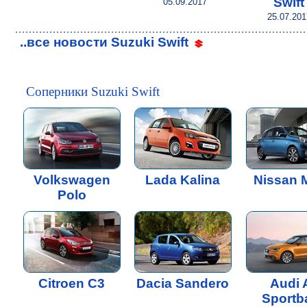
Swift
05.09.2017
25.07.201
..все новости Suzuki Swift
Соперники Suzuki Swift
Volkswagen
Lada Kalina
Nissan 
Polo
Citroen C3
Dacia Sandero
Audi 
Sportb