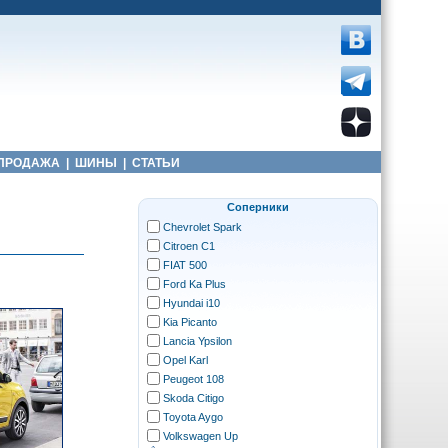
ПРОДАЖА
|
ШИНЫ
|
СТАТЬИ
Соперники
Chevrolet Spark
Citroen C1
FIAT 500
Ford Ka Plus
Hyundai i10
Kia Picanto
Lancia Ypsilon
Opel Karl
Peugeot 108
Skoda Citigo
Toyota Aygo
Volkswagen Up