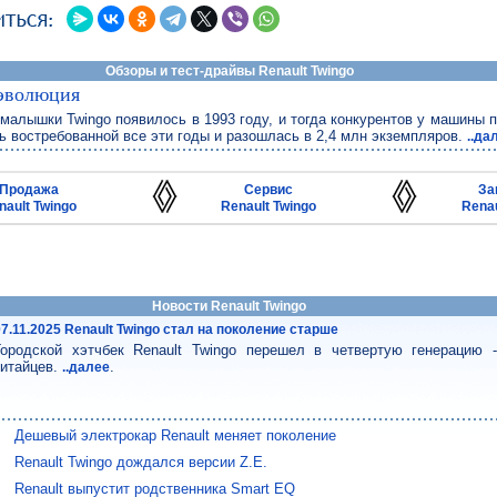
Обзоры и тест-драйвы Renault Twingo
 эволюция
малышки Twingo появилось в 1993 году, и тогда конкурентов у машины п
 востребованной все эти годы и разошлась в 2,4 млн экземпляров.
..да
Продажа
Сервис
За
nault Twingo
Renault Twingo
Renau
Новости Renault Twingo
07.11.2025 Renault Twingo стал на поколение старше
Городской хэтчбек Renault Twingo перешел в четвертую генерацию
китайцев.
.
..далее
Дешевый электрокар Renault меняет поколение
Renault Twingo дождался версии Z.E.
Renault выпустит родственника Smart EQ