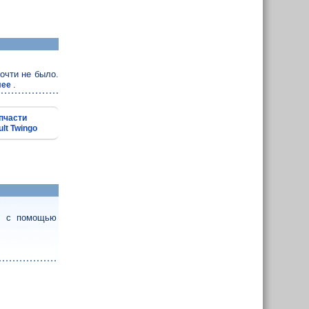
очти не было.
.
лее
пчасти
lt Twingo
 - с помощью