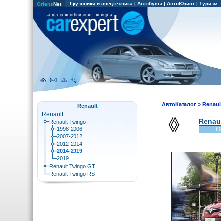
Грузовики и спецтехника
|
Автобусы
|
АвтоЮрист
|
Туризм
Oriens
Net
АвтоКаталог
»
Renaul
Renault
Renault
Renaul
Renault Twingo
1998-2006
О
2007-2012
2012-2014
2014-2019
2019...
Renault Twingo GT
Renault Twingo RS